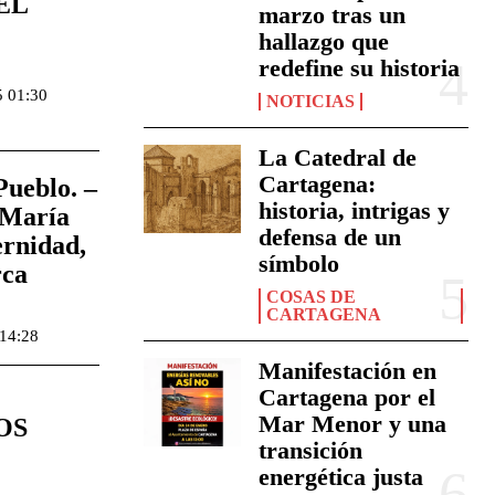
EL
marzo tras un
hallazgo que
redefine su historia
 01:30
NOTICIAS
La Catedral de
Cartagena:
Pueblo. –
historia, intrigas y
 María
defensa de un
rnidad,
símbolo
rca
COSAS DE
CARTAGENA
14:28
Manifestación en
Cartagena por el
Mar Menor y una
OS
transición
energética justa