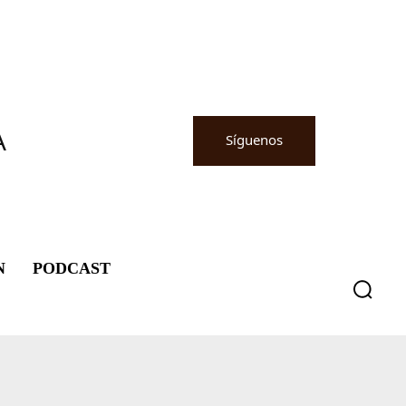
A
Síguenos
N
PODCAST