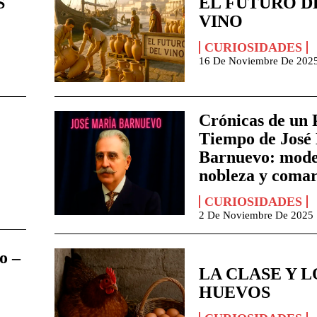
S
EL FUTURO D
VINO
CURIOSIDADES
16 De Noviembre De 2025
Crónicas de un 
Tiempo de José
Barnuevo: mode
nobleza y coma
CURIOSIDADES
2 De Noviembre De 2025 
o –
LA CLASE Y L
HUEVOS