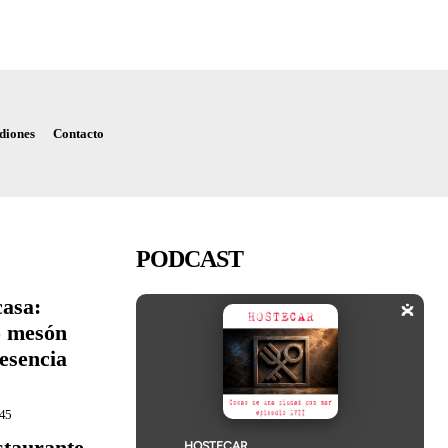
diones
Contacto
PODCAST
casa:
o mesón
esencia
:45
staurante