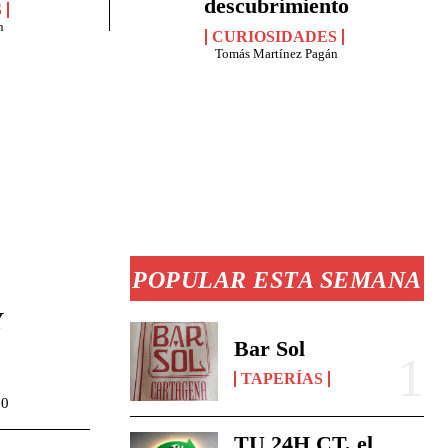
descubrimiento
S
n
CURIOSIDADES
Tomás Martínez Pagán
POPULAR ESTA SEMANA
Y
Bar Sol
TAPERÍAS
00
TU 24H CT, el