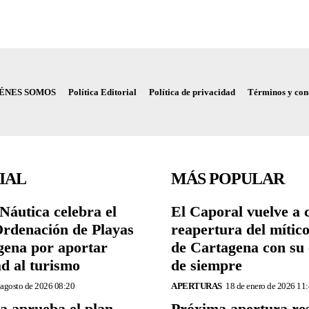
ÉNES SOMOS
Política Editorial
Política de privacidad
Términos y con
IAL
MÁS POPULAR
Náutica celebra el
El Caporal vuelve a 
Ordenación de Playas
reapertura del mític
gena por aportar
de Cartagena con su 
ad al turismo
de siempre
 agosto de 2026 08:20
APERTURAS
18 de enero de 2026 11
a aprueba el plan
Próxima apertura re