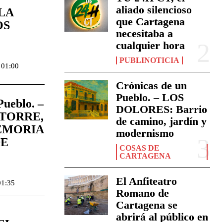
aliado silencioso
LA
que Cartagena
OS
necesitaba a
cualquier hora
PUBLINOTICIA
 01:00
Crónicas de un
Pueblo. – LOS
Pueblo. –
DOLORES: Barrio
 TORRE,
de camino, jardín y
EMORIA
modernismo
DE
COSAS DE
CARTAGENA
El Anfiteatro
01:35
Romano de
Cartagena se
abrirá al público en