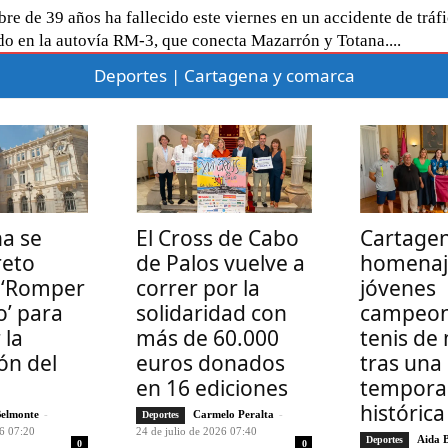
e de 39 años ha fallecido este viernes en un accidente de tráf
do en la autovía RM-3, que conecta Mazarrón y Totana....
Deportes | Cartagena y comarca
a se
El Cross de Cabo
Cartage
reto
de Palos vuelve a
homenaj
o ‘Romper
correr por la
jóvenes
io’ para
solidaridad con
campeon
 la
más de 60.000
tenis de
ón del
euros donados
tras una
en 16 ediciones
tempora
histórica
Belmonte
-
Carmelo Peralta
-
Deportes
26 07:20
24 de julio de 2026 07:40
Aida 
Deportes
0
0