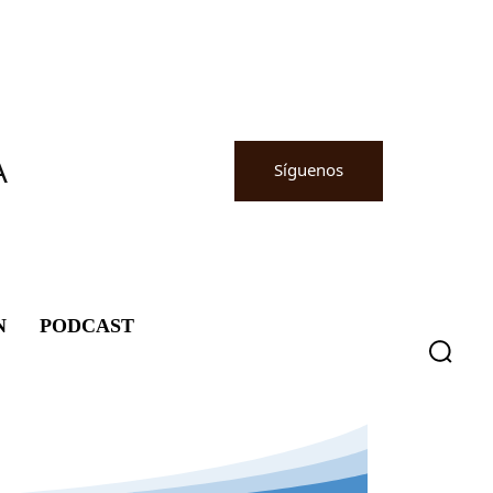
A
Síguenos
N
PODCAST