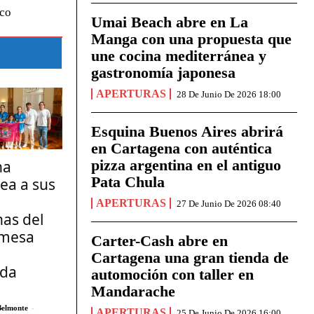
ico
Umai Beach abre en La
Manga con una propuesta que
une cocina mediterránea y
gastronomía japonesa
APERTURAS
28 De Junio De 2026 18:00
Esquina Buenos Aires abrirá
en Cartagena con auténtica
pizza argentina en el antiguo
na
Pata Chula
ea a sus
APERTURAS
27 De Junio De 2026 08:40
as del
 mesa
Carter-Cash abre en
Cartagena una gran tienda de
da
automoción con taller en
Mandarache
Belmonte
-
APERTURAS
25 De Junio De 2026 16:00