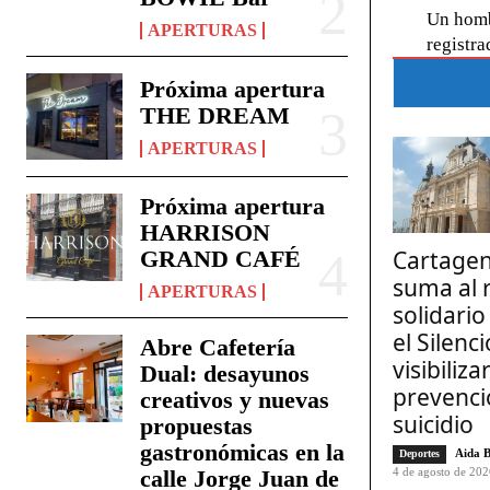
Un hombr
APERTURAS
registra
Próxima apertura
THE DREAM
APERTURAS
Próxima apertura
HARRISON
Cartagen
GRAND CAFÉ
suma al 
APERTURAS
solidari
el Silenc
Abre Cafetería
visibilizar
Dual: desayunos
prevenci
creativos y nuevas
suicidio
propuestas
gastronómicas en la
Aida 
Deportes
4 de agosto de 20
calle Jorge Juan de