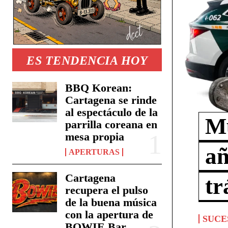
ES TENDENCIA HOY
BBQ Korean:
Cartagena se rinde
al espectáculo de la
Mu
parrilla coreana en
mesa propia
añ
APERTURAS
Cartagena
tr
recupera el pulso
de la buena música
con la apertura de
SUCE
BOWIE Bar