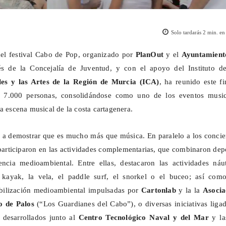
Solo tardarás
2
min. en 
del festival Cabo de Pop, organizado por
PlanOut
y el
Ayuntamient
vés de la
Concejalía
de Juventud, y con el apoyo del Instituto de
les y las Artes de la Región de Murcia (ICA)
, ha reunido este f
 7.000 personas, consolidándose como uno de los eventos music
a escena musical de la costa cartagenera.
to a demostrar que es mucho más que música. En paralelo a los concie
articiparon en las actividades complementarias, que combinaron dep
encia medioambiental. Entre ellas, destacaron las actividades náut
 kayak, la vela, el
paddle
surf, el snorkel o el buceo; así como
ibilización medioambiental impulsadas por
Cartonlab
y la
la
Asocia
o de Palos
(“Los Guardianes del Cabo”), o diversas iniciativas liga
 desarrollados junto al
Centro Tecnológico Naval y del Mar
y la