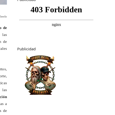
leerlo
o de
 las
in de
Publicidad
ales
rtos,
orte,
icas
 las
ción
das a
s de