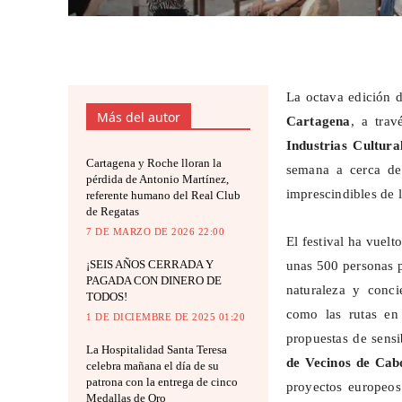
La octava edición 
Más del autor
Cartagena
, a tra
Industrias Cultura
Cartagena y Roche lloran la
semana a cerca de
pérdida de Antonio Martínez,
imprescindibles de l
referente humano del Real Club
de Regatas
7 DE MARZO DE 2026 22:00
El festival ha vuel
¡SEIS AÑOS CERRADA Y
unas 500 personas p
PAGADA CON DINERO DE
naturaleza y conci
TODOS!
como las rutas en
1 DE DICIEMBRE DE 2025 01:20
propuestas de sens
La Hospitalidad Santa Teresa
de Vecinos de Cab
celebra mañana el día de su
patrona con la entrega de cinco
proyectos europeos
Medallas de Oro