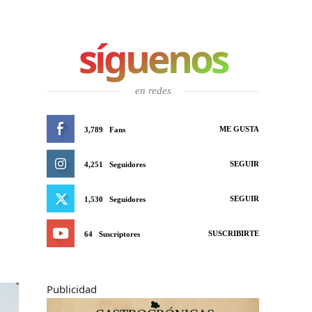
síguenos
en redes
ME GUSTA
3,789
Fans
SEGUIR
4,251
Seguidores
SEGUIR
1,530
Seguidores
SUSCRIBIRTE
64
Suscriptores
Publicidad