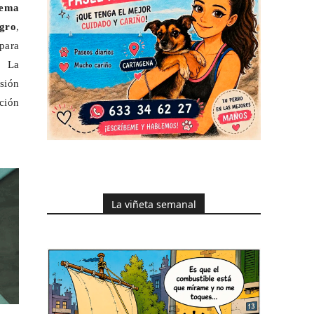
tema
gro
,
 para
. La
esión
ción
La viñeta semanal