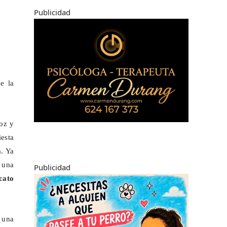
Publicidad
e la
oz y
esta
a
. Ya
n una
Publicidad
cato
una