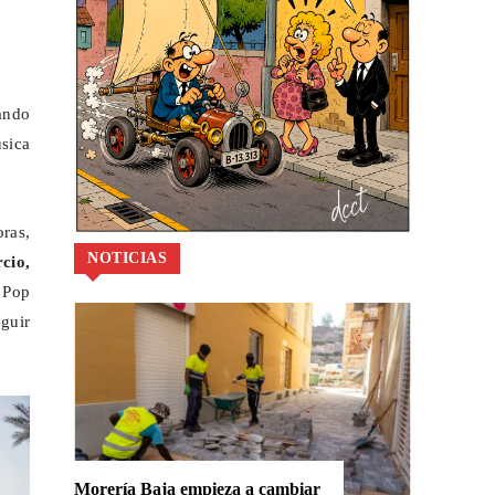
ando
sica
ras,
NOTICIAS
cio,
e Pop
guir
Morería Baja empieza a cambiar