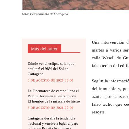
Foto: Ayuntamiento de Cartagena
Una intervención d
Más del autor
martes a varios ser
calle
Wssell
de Gui
Dónde ver el eclipse solar que
falso techo del edif
ocultará el 98% del Sol en
Cartagena
6 DE AGOSTO DE 2026 08:00
Según la informació
del inmueble y, pos
La Ficcmoteca de verano llena el
Parque Torres en su estreno con
azotea por causas 
El hombre de la máscara de hierro
falso techo, que ce
6 DE AGOSTO DE 2026 07:00
rescate.
Cartagena desafía la tendencia
nacional y vuelve a bajar el paro
mientras España lo aumenta