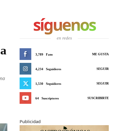
síguenos
en redes
 a
ME GUSTA
3,789
Fans
SEGUIR
4,234
Seguidores
ona
SEGUIR
1,530
Seguidores
SUSCRIBIRTE
64
Suscriptores
Publicidad