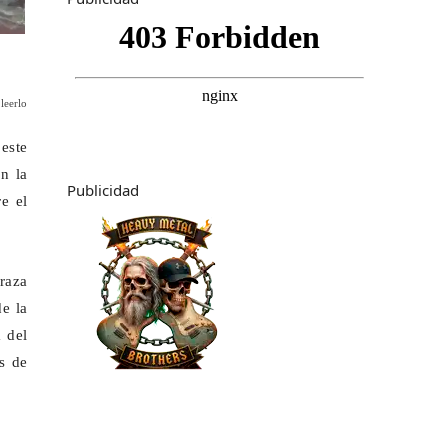
leerlo
este
n la
Publicidad
e el
rraza
de la
 del
s de