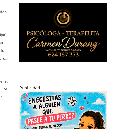
rios,
ipal,
zona
 han
jo un
e el
Publicidad
 los
r la