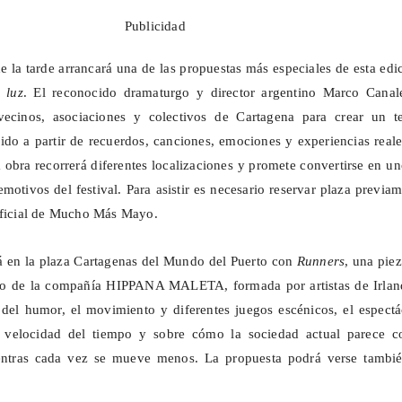
Publicidad
e la tarde arrancará una de las propuestas más especiales de esta edi
 luz
. El reconocido dramaturgo y director argentino Marco Canal
vecinos, asociaciones y colectivos de Cartagena para crear un te
ido a partir de recuerdos, canciones, emociones y experiencias real
a obra recorrerá diferentes localizaciones y promete convertirse en u
otivos del festival. Para asistir es necesario reservar plaza previa
oficial de Mucho Más Mayo.
á en la plaza
Cartagenas
del Mundo del Puerto con
Runners
, una pie
eo de la compañía HIPPANA MALETA, formada por artistas de Irlan
del humor, el movimiento y diferentes juegos escénicos, el espectá
a velocidad del tiempo y sobre cómo la sociedad actual parece co
entras cada vez se mueve menos. La propuesta podrá verse tambié