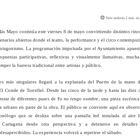
Solo tardarás
2
min. en 
ás Mayo continúa este viernes 8 de mayo convirtiendo distintos rin
enarios abiertos donde el teatro, la performance y el circo contempo
rotagonismo. La programación impulsada por el Ayuntamiento apuest
opuestas participativas, reflexivas y visualmente llamativas, much
omper la barrera tradicional entre artistas y público.
s más singulares llegará a la explanada del Puerto de la mano d
l Conde de Torrefiel. Desde las cinco de la tarde y hasta las diez 
rutar de diferentes pases de
Yo no tengo nombre
, una pieza escénic
je urbano en parte de la obra. El público se convierte aquí en obser
nólogo que se desliza sobre una pantalla led instalada al aire li
 Cartagena desde otra perspectiva y a detenerse en detalles
esapercibidos. La experiencia volverá a repetirse el sábado.