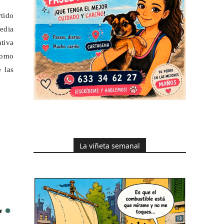
tido
media
ativa
como
 las
La viñeta semanal