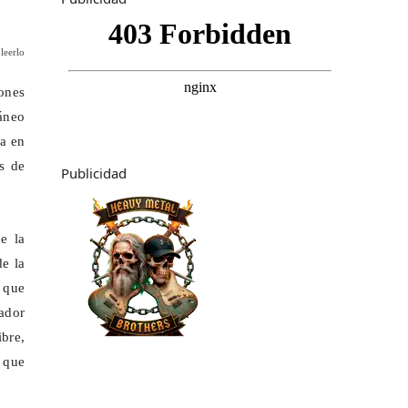
leerlo
cones
ráneo
a en
as de
Publicidad
e la
de la
a que
vador
bre,
 que