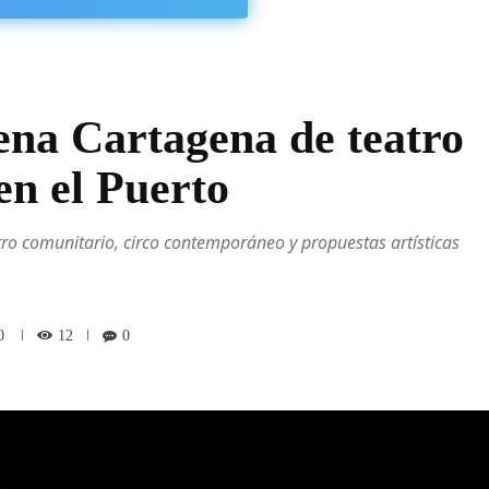
na Cartagena de teatro
 en el Puerto
atro comunitario, circo contemporáneo y propuestas artísticas
12
0
0