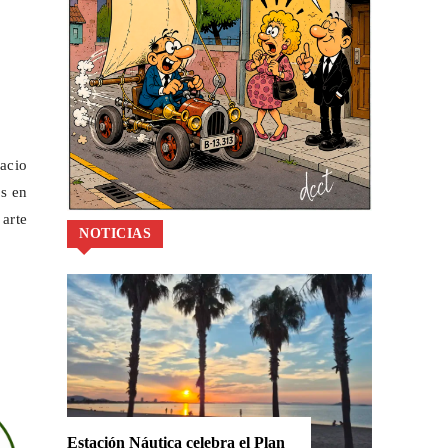
acio
es en
arte
NOTICIAS
Estación Náutica celebra el Plan