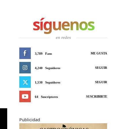
síguenos
en redes
ME GUSTA
3,789
Fans
SEGUIR
4,240
Seguidores
SEGUIR
1,530
Seguidores
SUSCRIBIRTE
64
Suscriptores
Publicidad