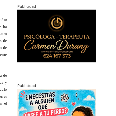
Publicidad
ción:
e ha
atro
es de
no de
mente
za de
da y
Publicidad
culo
rrer
n el