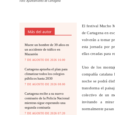
Foto: Ayuntamiento de Cartagena
El festival Mucho M
Más del autor
de Cartagena en esc
volverán a tomar p
Muere un hombre de 39 años en
esta jornada por pr
un accidente de tráfico en
ellas creadas para r
Mazarrón
7 DE AGOSTO DE 2026 16:00
Uno de los montaje
Cartagena aprueba el plan para
climatizar todos los colegios
compañía catalana E
públicos hasta 2030
noche se podrá disf
7 DE AGOSTO DE 2026 08:00
transforma el paisa
Cartagena recibe a su nuevo
colectivo de un mo
comisario de la Policía Nacional
invitando a mirar
mientras sigue esperando una
segunda comisaría
normalmente pasan d
7 DE AGOSTO DE 2026 07:20