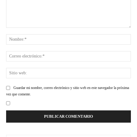
Comentario:
Nom
Cor
ele
Siti
web
Guardar mi nombre, correo electrónico y sitio web en este navegador la próxima
vez que comente.