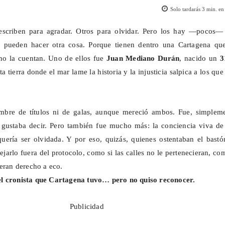
Solo tardarás
3
min. en 
scriben para agradar. Otros para olvidar. Pero los hay —pocos—
 pueden hacer otra cosa. Porque tienen dentro una Cartagena que
 no la cuentan. Uno de ellos fue
Juan Mediano Durán
, nacido un
3
sta tierra donde el mar lame la historia y la injusticia salpica a los qu
bre de títulos ni de galas, aunque mereció ambos. Fue, simpleme
 gustaba decir. Pero también fue mucho más: la conciencia viva de
uería ser olvidada. Y por eso, quizás, quienes ostentaban el bastó
jarlo fuera del protocolo, como si las calles no le pertenecieran, co
ieran derecho a eco.
l cronista que Cartagena tuvo… pero no quiso reconocer.
Publicidad