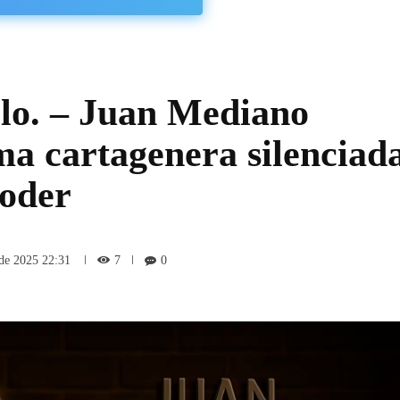
lo. – Juan Mediano
ma cartagenera silenciad
poder
7
 de 2025 22:31
0