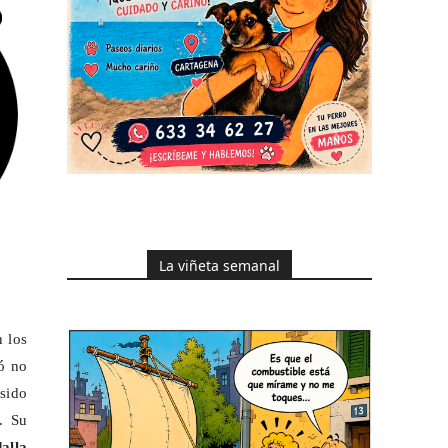
La viñeta semanal
 los
ó no
 sido
. Su
alla