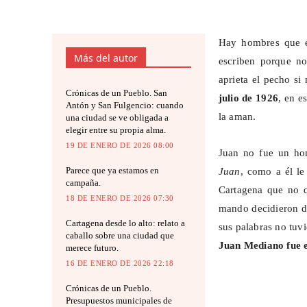
Hay hombres que e
Más del autor
escriben porque no
aprieta el pecho si
Crónicas de un Pueblo. San
julio de 1926
, en e
Antón y San Fulgencio: cuando
la aman.
una ciudad se ve obligada a
elegir entre su propia alma.
19 DE ENERO DE 2026 08:00
Juan no fue un hom
Parece que ya estamos en
Juan
, como a él le
campaña.
Cartagena que no q
18 DE ENERO DE 2026 07:30
mando decidieron de
Cartagena desde lo alto: relato a
sus palabras no tuv
caballo sobre una ciudad que
Juan Mediano fue e
merece futuro.
16 DE ENERO DE 2026 22:18
Crónicas de un Pueblo.
Presupuestos municipales de