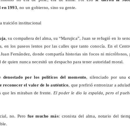
 en 1993
, no un gobierno, sino su gente.
a traición institucional
uja
, su compañera del alma, su “
Marujica
”, Juan se refugió en lo senc
da, en los paseos lentos por las calles que tanto conocía. En el Cent
 Juan Fernández, donde compartía historias sin focos ni micrófonos,
d de quien nunca necesitó un despacho para tener autoridad moral.
ue
denostado por los políticos del momento
, silenciado por una
e reconocer el valor de lo auténtico
, que prefirió entronizar a adula
os que
les
miraban de frente.
El poder le dio la espalda, pero el pueb
cial, no. Pero
fue mucho más
: cronista del alma, notario del tie
ible.