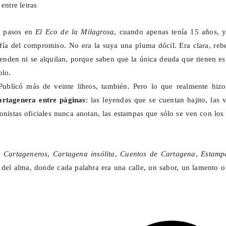
entre letras
s pasos en
El Eco de la Milagrosa
, cuando apenas tenía 15 años, y
afía del compromiso. No era la suya una pluma dócil. Era clara, reb
enden ni se alquilan, porque saben que la única deuda que tienen e
blo.
Publicó más de veinte libros, también. Pero lo que realmente hizo
artagenera entre páginas
: las leyendas que se cuentan bajito, las 
onistas oficiales nunca anotan, las estampas que sólo se ven con los
,
Cartageneros
,
Cartagena insólita
,
Cuentos de Cartagena
,
Estamp
del alma, donde cada palabra era una calle, un sabor, un lamento o