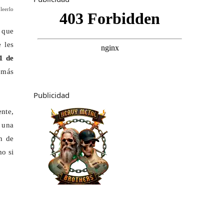
leerlo
 que
 les
1 de
e más
Publicidad
nte,
 una
n de
mo si