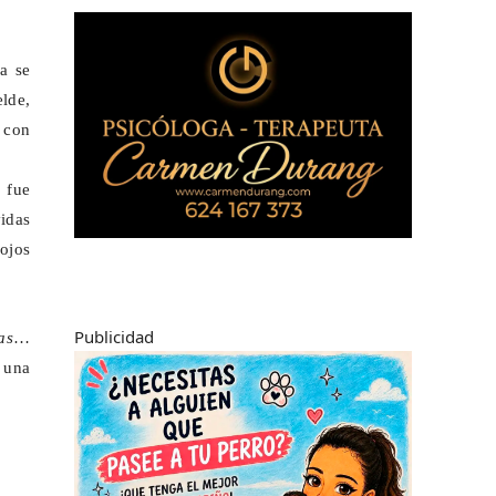
a se
elde,
s con
 fue
vidas
 ojos
Publicidad
as
…
 una