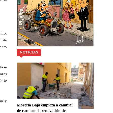
illo.
ro de
 pero
NOTICIAS
clase
dores
lo le
mpo y
Morería Baja empieza a cambiar
de cara con la renovación de