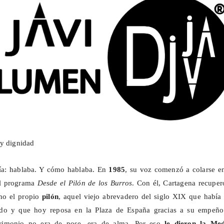
 y dignidad
bía: hablaba. Y cómo hablaba. En
1985
, su voz comenzó a colarse en
el programa
Desde el Pilón de los Burros
. Con él, Cartagena recuper
ino el propio
pilón
, aquel viejo abrevadero del siglo XIX que había
vido y que hoy reposa en la Plaza de España gracias a su empeño
trimonio no era de pose, era de alma. Por eso
le dieron la Med