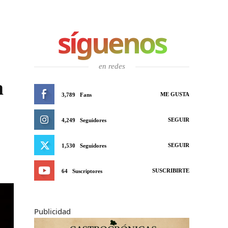
síguenos
en redes
a
ME GUSTA
3,789
Fans
SEGUIR
4,249
Seguidores
SEGUIR
1,530
Seguidores
SUSCRIBIRTE
64
Suscriptores
Publicidad