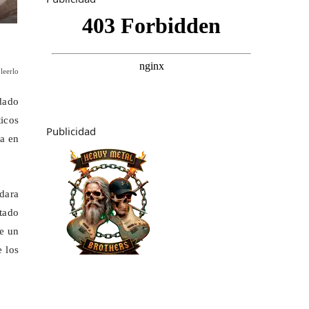
leerlo
 dado
ticos
Publicidad
da en
dara
tado
de un
e los