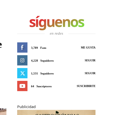
síguenos
en redes
e
ME GUSTA
3,789
Fans
SEGUIR
4,228
Seguidores
SEGUIR
1,531
Seguidores
SUSCRIBIRTE
64
Suscriptores
Publicidad