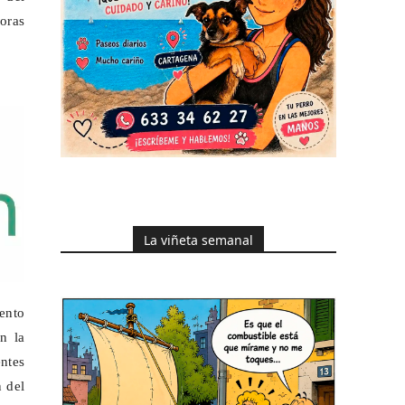
oras
La viñeta semanal
iento
an la
ntes
n del