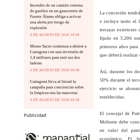
Incendio de un camión cisterna
de gasóleo en un gasocentro de
La concesión tendrá
Fuente Álamo obliga a activar
e incluye tanto el 
una alerta por riesgo de
explosión
terrazas exteriore
4 DE AGOSTO DE 2026 18:00
fijado en 5.206 eu
Monte Sacro comienza a abrirse a
primeros años para 
Cartagena con una inversión de
que deberá realizar 
1,4 millones para unir sus dos
laderas
4 DE AGOSTO DE 2026 08:40
Así, durante los d
50% durante el terc
Cartagena lleva al litoral la
campaña para concienciar sobre
ejercicio se abona
la limpieza tras las mascotas
establecidas.
4 DE AGOSTO DE 2026 08:20
El concejal de Pat
Publicidad
Molinete debe cons
en valor del patr
económico. El fu