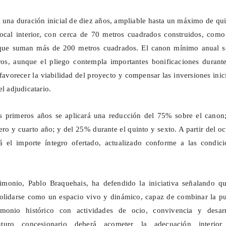
 una duración inicial de diez años, ampliable hasta un máximo de qu
local interior, con cerca de 70 metros cuadrados construidos, como
s que suman más de 200 metros cuadrados. El canon mínimo anual s
ros, aunque el pliego contempla importantes bonificaciones durante
favorecer la viabilidad del proyecto y compensar las inversiones inic
el adjudicatario.
os primeros años se aplicará una reducción del 75% sobre el canon;
ero y cuarto año; y del 25% durante el quinto y sexto. A partir del o
rá el importe íntegro ofertado, actualizado conforme a las condici
rimonio, Pablo Braquehais, ha defendido la iniciativa señalando qu
olidarse como un espacio vivo y dinámico, capaz de combinar la pu
imonio histórico con actividades de ocio, convivencia y desarr
turo concesionario deberá acometer la adecuación interior