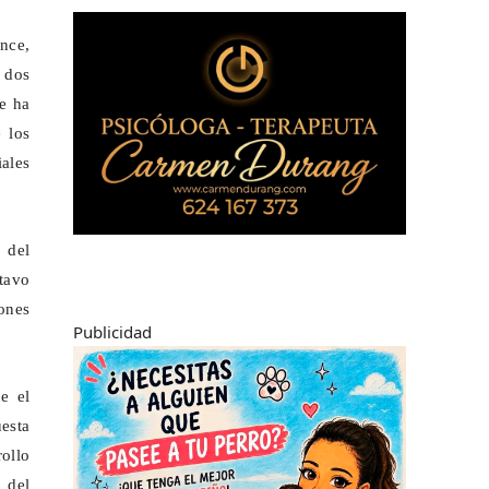
ince,
 dos
e ha
 los
iales
 del
ctavo
ones
Publicidad
e el
esta
ollo
 del