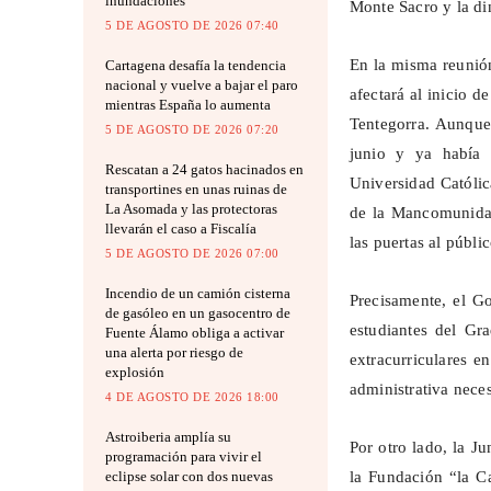
inundaciones
Monte Sacro y la di
5 DE AGOSTO DE 2026 07:40
En la misma reunió
Cartagena desafía la tendencia
nacional y vuelve a bajar el paro
afectará al inicio d
mientras España lo aumenta
Tentegorra
. Aunque 
5 DE AGOSTO DE 2026 07:20
junio y ya había 
Rescatan a 24 gatos hacinados en
Universidad Católic
transportines en unas ruinas de
La Asomada y las protectoras
de la Mancomunida
llevarán el caso a Fiscalía
las puertas al públic
5 DE AGOSTO DE 2026 07:00
Incendio de un camión cisterna
Precisamente, el 
de gasóleo en un gasocentro de
estudiantes del Gra
Fuente Álamo obliga a activar
una alerta por riesgo de
extracurriculares e
explosión
administrativa nece
4 DE AGOSTO DE 2026 18:00
Astroiberia amplía su
Por otro lado, la J
programación para vivir el
eclipse solar con dos nuevas
la Fundación “la Ca