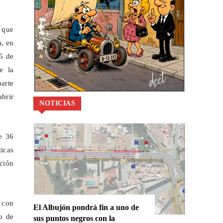
 que
a, en
15 de
e la
parte
brir
NOTICIAS
e 36
icas
ución
 con
El Albujón pondrá fin a uno de
o de
sus puntos negros con la