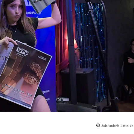
Solo tardarás
1
min. en 