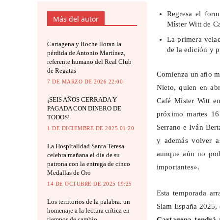
Regresa el form
Más del autor
Míster Witt de C
La primera vela
Cartagena y Roche lloran la
de la edición y p
pérdida de Antonio Martínez,
referente humano del Real Club
de Regatas
Comienza un año más
7 DE MARZO DE 2026 22:00
Nieto, quien en ab
¡SEIS AÑOS CERRADA Y
Café Míster Witt en
PAGADA CON DINERO DE
próximo martes 16
TODOS!
Serrano e Iván
Bert
1 DE DICIEMBRE DE 2025 01:20
y además volver a
La Hospitalidad Santa Teresa
aunque aún no pod
celebra mañana el día de su
patrona con la entrega de cinco
importantes».
Medallas de Oro
14 DE OCTUBRE DE 2025 19:25
Esta temporada ar
Los territorios de la palabra: un
Slam
España 2025, q
homenaje a la lectura crítica en
tiempos de cambio
Cartagena tendrá 