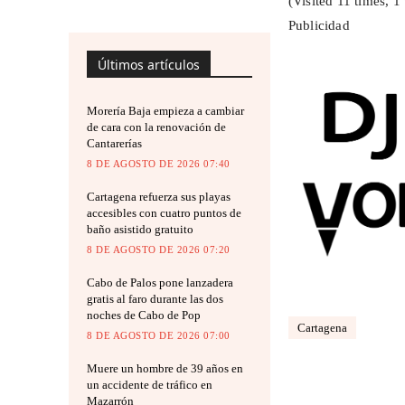
(Visited 11 times, 1 
Publicidad
Últimos artículos
Morería Baja empieza a cambiar
de cara con la renovación de
Cantarerías
8 DE AGOSTO DE 2026 07:40
Cartagena refuerza sus playas
accesibles con cuatro puntos de
baño asistido gratuito
8 DE AGOSTO DE 2026 07:20
Cabo de Palos pone lanzadera
gratis al faro durante las dos
noches de Cabo de Pop
Cartagena
8 DE AGOSTO DE 2026 07:00
Muere un hombre de 39 años en
un accidente de tráfico en
Mazarrón