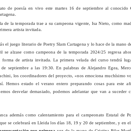
ato de poesía en vivo este martes 16 de septiembre al conocido 
artagena.
da de la temporada trae a su campeona vigente, Isa Nieto, como mad
rimera artista invitada.
 el juego literario de
Poetry
Slam
Cartagena y lo hace de la mano de
ril se alzase como campeona de la temporada 2024/25 regresa ahor
 forma de artista invitada. La primera velada del curso tendrá lug
 de septiembre a las 19:30. En palabras de Alejandro Egea, Merc
achini
, los coordinadores del proyecto, «nos emociona muchísimo vo
sí. Hemos estado el verano entero preparando cosas para este añ
emos desvelar demasiado, podemos adelantar que van a suceder c
ranca además como calentamiento para el campeonato Estatal de
Po
ue se celebrará en Lleida los días 18, 19 y 20 de septiembre, y en e
representación por primera
vez de la mano de Cristina Pilar Martí