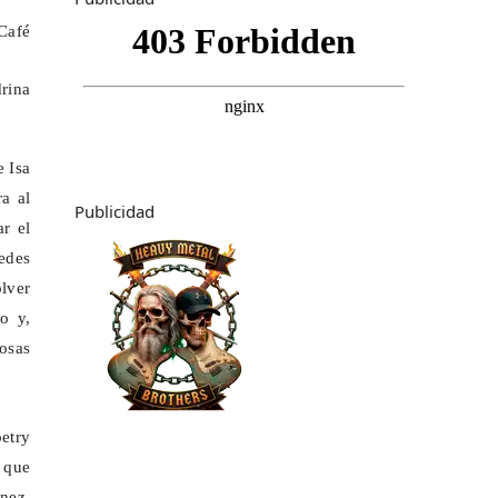
Café
rina
 Isa
a al
Publicidad
ar el
edes
lver
o y,
osas
etry
l que
nez.