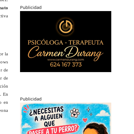
Publicidad
nato
tiva
or la
dows
er de
r de
ación
s. En
Publicidad
o en
peona