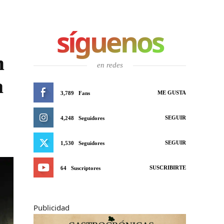
síguenos
m
en redes
a
ME GUSTA
3,789
Fans
SEGUIR
4,248
Seguidores
SEGUIR
1,530
Seguidores
SUSCRIBIRTE
64
Suscriptores
Publicidad