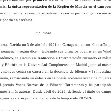
emás,
la única representación de la Región de Murcia en el campeo
única ciudad de la comunidad autónoma con su propia organización ac
e poesía en escénica.
Publicidad
poeta.
Nacida un 3 de abril de 1991 en Cartagena, encontró su afán p
y pequeña
ー
según dice
ー
tecleando sus primeros poemas en un Win
adémico, se graduó en Traducción e Interpretación cursando el mást
a y Edición en la Universidad Complutense de Madrid junto al máste
entonces centra su carrera en la docencia de idiomas y la investig
menina, remarcando su énfasis en la poesía norteamericana de mujere
l premio Voces Nuevas de la Editorial
Torremozas
y ha participad
junto a más autoras. Desde abril de 2025, defiende el título de cam
agena y será su primera invitada de la temporada 2025/26.