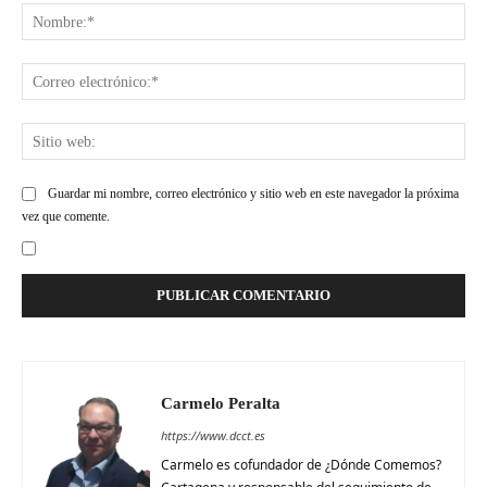
Nom
Cor
ele
Siti
web
Guardar mi nombre, correo electrónico y sitio web en este navegador la próxima
vez que comente.
Carmelo Peralta
https://www.dcct.es
Carmelo es cofundador de ¿Dónde Comemos?