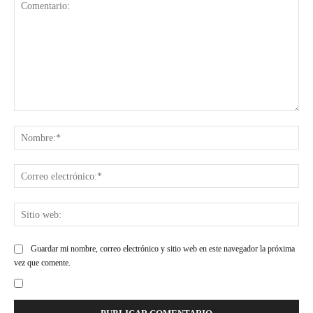
Comentario:
Nom
Cor
ele
Siti
web
Guardar mi nombre, correo electrónico y sitio web en este navegador la próxima
vez que comente.