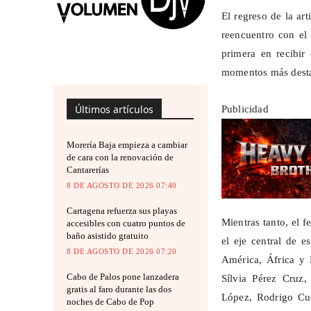
El regreso de la ar
reencuentro con el
primera en recibir
momentos más desta
Últimos artículos
Publicidad
Morería Baja empieza a cambiar
de cara con la renovación de
Cantarerías
8 DE AGOSTO DE 2026 07:40
Cartagena refuerza sus playas
Mientras tanto, el 
accesibles con cuatro puntos de
baño asistido gratuito
el eje central de e
8 DE AGOSTO DE 2026 07:20
América, África y 
Cabo de Palos pone lanzadera
Sílvia Pérez Cruz,
gratis al faro durante las dos
López, Rodrigo Cu
noches de Cabo de Pop