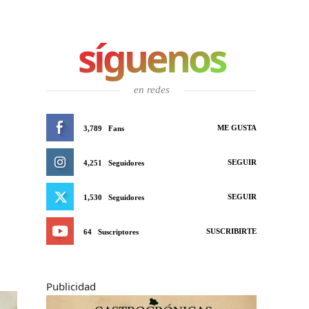
síguenos
en redes
ME GUSTA
3,789
Fans
SEGUIR
4,251
Seguidores
SEGUIR
1,530
Seguidores
SUSCRIBIRTE
64
Suscriptores
Publicidad