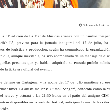
Solo tardarás
2
min. en 
 la 31ª edición de La Mar de Músicas arranca con un cambio inesper
heikh
Lô
, previsto para la jornada inaugural del 17 de julio, ha 
vos de logística y producción, según ha comunicado la organización
ión que, aunque inevitable, ha sido acompañada de un mensaje de dis
quellas personas que ya habían adquirido su entrada podrán solicit
 de la
ticketera
oficial del evento.
e detiene en Cartagena, y la noche del 17 de julio mantiene su ese
rimer nivel. La artista maliense Oumou
Sangaré
, conocida como la “
el relevo y actuará a las 21:30 horas en el patio del antiguo CIM.
ntran disponibles en la web del festival, anticipando una de las cita
ición.