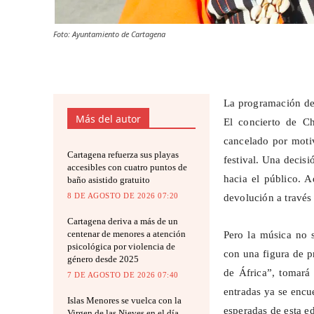
Foto: Ayuntamiento de Cartagena
La programación de
Más del autor
El concierto de C
cancelado por moti
Cartagena refuerza sus playas
festival. Una decis
accesibles con cuatro puntos de
hacia el público. A
baño asistido gratuito
8 DE AGOSTO DE 2026 07:20
devolución a través
Cartagena deriva a más de un
centenar de menores a atención
Pero la música no s
psicológica por violencia de
con una figura de p
género desde 2025
de África”, tomará 
7 DE AGOSTO DE 2026 07:40
entradas ya se encue
Islas Menores se vuelca con la
esperadas de esta ed
Virgen de las Nieves en el día