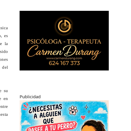
sica
, es
e la
 sido
ones
 del
e su
Publicidad
e en
ntre
uesta