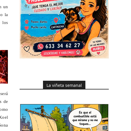
én un
o la
 los
La viñeta semanal
 será
s de
como
Xoel
Sona