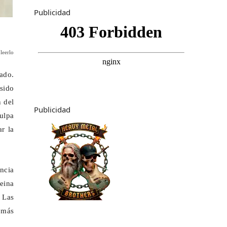
Publicidad
leerlo
ado.
sido
 del
Publicidad
culpa
ar la
ncia
reina
 Las
s más