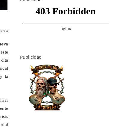
leerlo
ueva
este
Publicidad
cita
ical
y la
mirar
ente
isis
orial