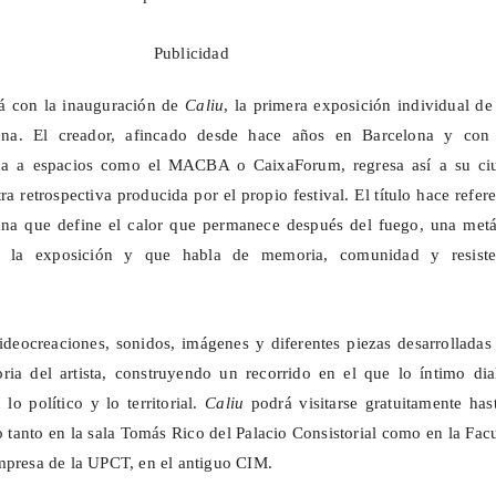
Publicidad
á con la inauguración de
Caliu
, la primera exposición individual de
na. El creador, afincado desde hace años en Barcelona y con
lada a espacios como el MACBA o
CaixaForum
, regresa así a su c
a retrospectiva producida por el propio festival. El título hace refer
lana que define el calor que permanece después del fuego, una metá
a la exposición y que habla de memoria, comunidad y resiste
ideocreaciones
, sonidos, imágenes y diferentes piezas desarrolladas
oria del artista, construyendo un recorrido en el que lo íntimo di
lo político y lo territorial.
Caliu
podrá visitarse gratuitamente has
 tanto en la sala Tomás Rico del Palacio Consistorial como en la Fac
mpresa de la UPCT, en el antiguo CIM.