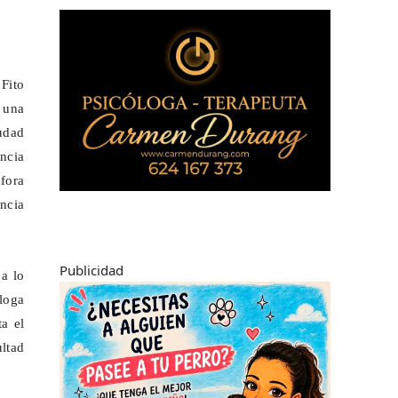
 Fito
 una
iudad
encia
fora
ncia
Publicidad
 a lo
aloga
ta el
ultad