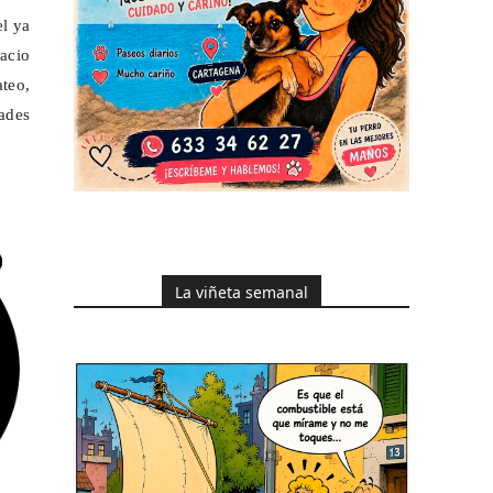
l ya
acio
ateo,
dades
La viñeta semanal