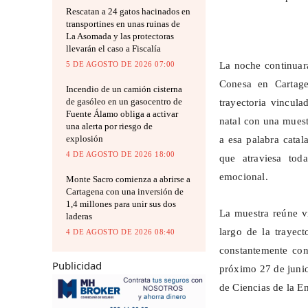
Rescatan a 24 gatos hacinados en
transportines en unas ruinas de
La Asomada y las protectoras
llevarán el caso a Fiscalía
5 DE AGOSTO DE 2026 07:00
La noche continuar
Conesa en Cartage
Incendio de un camión cisterna
de gasóleo en un gasocentro de
trayectoria vincu
Fuente Álamo obliga a activar
natal con una muestr
una alerta por riesgo de
explosión
a esa palabra cata
4 DE AGOSTO DE 2026 18:00
que atraviesa tod
emocional.
Monte Sacro comienza a abrirse a
Cartagena con una inversión de
1,4 millones para unir sus dos
La muestra reúne
v
laderas
largo de la trayect
4 DE AGOSTO DE 2026 08:40
constantemente con 
Publicidad
próximo 27 de junio
de Ciencias de la E