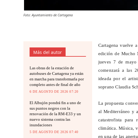
Foto: Ayuntamiento de Cartagena
Cartagena vuelve a 
Más del autor
edición de Mucho M
jueves 7 de mayo 
Las obras de la estación de
comenzará a las 
autobuses de Cartagena ya están
ideada por el arti
en marcha para transformarla por
completo antes de final de año
soprano Claudia Sch
6 DE AGOSTO DE 2026 07:20
El Albujón pondrá fin a uno de
La propuesta conver
sus puntos negros con la
al Mediterráneo y 
renovación de la RM-E33 y un
nuevo sistema contra las
catastrofista para
inundaciones
climática. Música, v
5 DE AGOSTO DE 2026 07:40
en una de las apertu