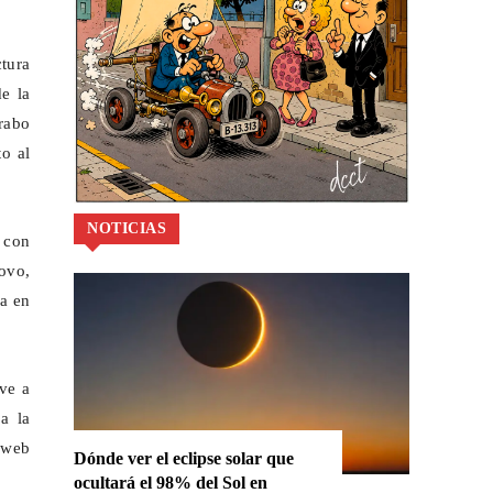
ctura
de la
Brabo
to al
NOTICIAS
 con
ovo,
ra en
ve a
a la
a web
Dónde ver el eclipse solar que
ocultará el 98% del Sol en