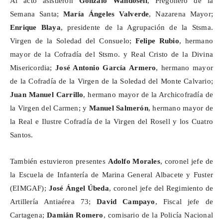
Al acto asistieron
Gonzalo
Wandosell
, Pregonero de la
Semana Santa;
María Ángeles Valverde
, Nazarena Mayor;
Enrique Blaya
, presidente de la Agrupación de la
Stsma
.
Virgen de la Soledad del Consuelo;
Felipe Rubio
, hermano
mayor de la Cofradía del
Stsmo
. y Real Cristo de la Divina
Misericordia;
José Antonio García Armero
, hermano mayor
de la Cofradía de la Virgen de la Soledad del Monte Calvario;
Juan Manuel Carrillo
, hermano mayor de la Archicofradía de
la Virgen del Carmen; y
Manuel Salmerón
, hermano mayor de
la Real e Ilustre Cofradía de la Virgen del Rosell y los Cuatro
Santos.
También estuvieron presentes
Adolfo Morales
, coronel jefe de
la Escuela de Infantería de Marina General Albacete y Fuster
(EIMGAF);
José Ángel Úbeda
, coronel jefe del Regimiento de
Artillería Antiaérea 73;
David
Campayo
, Fiscal jefe de
Cartagena;
Damián Romero
, comisario de la Policía Nacional