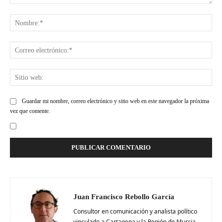
Comentario:
Nom
Cor
ele
Siti
web
Guardar mi nombre, correo electrónico y sitio web en este navegador la próxima
vez que comente.
Juan Francisco Rebollo García
Consultor en comunicación y analista político
vinculado a Cartagena y la Región de Murcia.