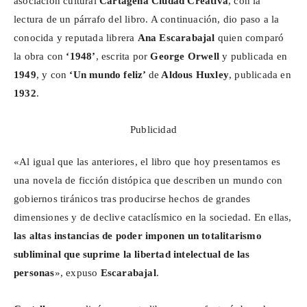
asociación cultural
Cartagena Ciudad Creativa
, con la
lectura de un párrafo del libro. A continuación, dio paso a la
conocida y reputada librera
Ana
Escarabajal
quien comparó
la obra con
‘1948’
, escrita por
George Orwell
y publicada en
1949
, y con
‘Un mundo feliz’
de
Aldous Huxley
, publicada en
1932
.
Publicidad
«Al igual que las anteriores, el libro que hoy presentamos
es
una novela de ficción distópica que describen un mundo con
gobiernos tiránicos tras producirse hechos de grandes
dimensiones y de declive
cataclísmico
en la sociedad. En ellas,
las altas instancias de poder imponen un totalitarismo
subliminal que suprime la libertad intelectual de las
personas
», expuso
Escarabajal
.