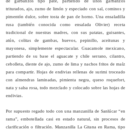
de garbanzos tipo paté, partiendo de unos garbanzos
triturados, ajo, zumo de limón y especiado con sal, cominos y
pimentón dulce, sobre tosta de pan de horno. Una ensaladilla
rusa (también conocida como ensalada Olivier) receta
tradicional de nuestras madres, con sus patatas, guisantes,
atún, colitas de gambas, huevos, pepinillo, aceitunas y
mayonesa, simplemente espectacular. Guacamole mexicano,
partiendo de su base el aguacate y chile serrano, cilantro,
cebolleta, diente de ajo, zumo de lima y nachos fritos de maíz
para compartir. Hojas de endivias rellenas de surimi troceado
con almendras laminadas, pimienta negra, queso roquefort,
nata y salsa rosa, todo mezclado y colocado sobre las hojas de
endivias.
Por supuesto regado todo con una manzanilla de Sanlúcar “en
rama”, embotellada casi en estado natural, sin procesos de
clarificación o filtración. Manzanilla La Gitana en Rama, tipo