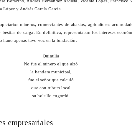
José
Boracino
, Andrés Hernández
Ardieta
, Vicente López, Francisco 
sta López y Andrés García
García
.
opietarios mineros, comerciantes de abastos, agricultores acomodad
y bestias de carga. En definitiva, representaban los intereses econó
lo llano apenas tuvo voz en la fundación.
Quintilla
No fue el minero el que alzó
la bandera municipal,
fue el señor que calculó
que con tributo local
su bolsillo engordó.
es empresariales