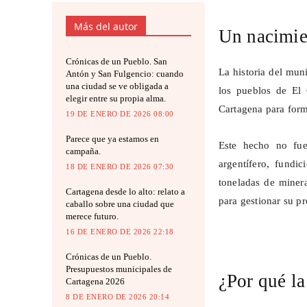
Más del autor
Un nacimien
Crónicas de un Pueblo. San
La historia del mun
Antón y San Fulgencio: cuando
una ciudad se ve obligada a
los pueblos de El 
elegir entre su propia alma.
Cartagena para form
19 DE ENERO DE 2026 08:00
Parece que ya estamos en
Este hecho no fue
campaña.
argentífero, fundi
18 DE ENERO DE 2026 07:30
toneladas de minera
Cartagena desde lo alto: relato a
para gestionar su pr
caballo sobre una ciudad que
merece futuro.
16 DE ENERO DE 2026 22:18
Crónicas de un Pueblo.
Presupuestos municipales de
¿Por qué la
Cartagena 2026
8 DE ENERO DE 2026 20:14