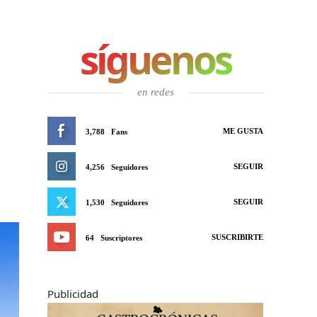
síguenos
en redes
ME GUSTA
3,788
Fans
SEGUIR
4,256
Seguidores
SEGUIR
1,530
Seguidores
SUSCRIBIRTE
64
Suscriptores
Publicidad