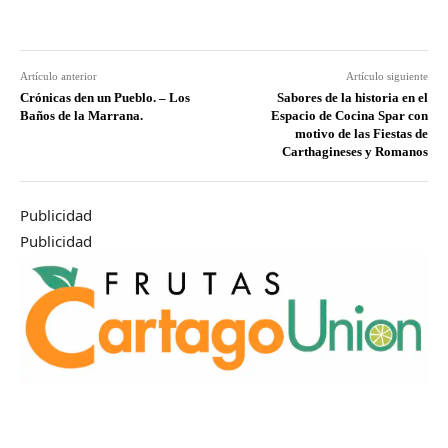
Artículo anterior
Artículo siguiente
Crónicas den un Pueblo. – Los
Sabores de la historia en el
Baños de la Marrana.
Espacio de Cocina Spar con
motivo de las Fiestas de
Carthagineses y Romanos
Publicidad
Publicidad