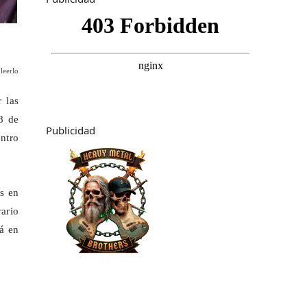
leerlo
 las
8 de
Publicidad
ntro
os en
rario
á en