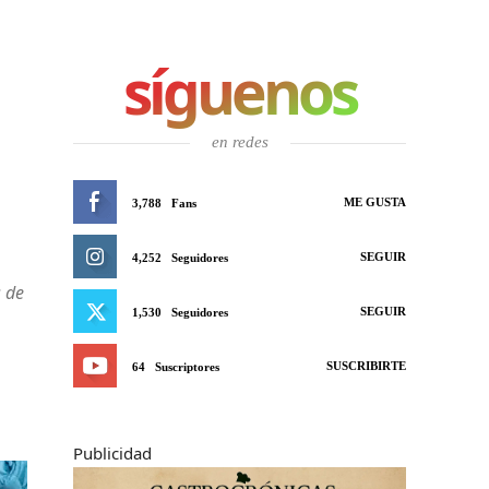
síguenos
en redes
ME GUSTA
3,788
Fans
SEGUIR
4,252
Seguidores
s de
SEGUIR
1,530
Seguidores
SUSCRIBIRTE
64
Suscriptores
Publicidad