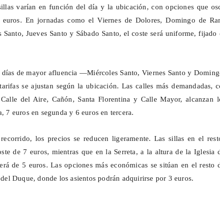
sillas varían en función del día y la ubicación, con opciones que os
8 euros. En jornadas como el
Viernes
de Dolores, Domingo de Ra
 Santo, Jueves Santo y Sábado Santo, el coste será uniforme, fijado
s días de mayor afluencia —Miércoles Santo, Viernes Santo y Doming
tarifas se ajustan según la ubicación. Las calles más demandadas, 
 Calle del Aire, Cañón, Santa Florentina y Calle Mayor, alcanzan l
a, 7 euros en segunda y 6 euros en tercera.
recorrido, los precios se reducen ligeramente. Las sillas en el res
ste de 7 euros, mientras
que
en la Serreta, a la altura de la Iglesia 
será de 5 euros. Las opciones más económicas se sitúan en el resto 
e del Duque, donde los asientos podrán adquirirse por 3 euros.