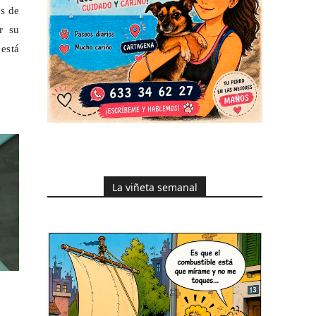
os de
r su
 está
La viñeta semanal