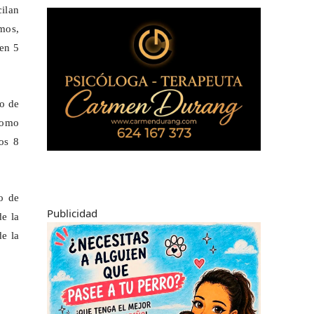
cilan
mos,
 en 5
o de
como
os 8
to de
Publicidad
de la
de la