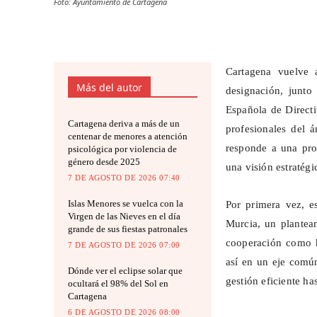
Foto: Ayuntamiento de Cartagena
Cartagena vuelve 
Más del autor
designación, junt
Española de Direct
Cartagena deriva a más de un
profesionales del 
centenar de menores a atención
responde a una pro
psicológica por violencia de
género desde 2025
una visión estratégic
7 DE AGOSTO DE 2026 07:40
Islas Menores se vuelca con la
Por primera vez, e
Virgen de las Nieves en el día
Murcia, un plantea
grande de sus fiestas patronales
cooperación como h
7 DE AGOSTO DE 2026 07:00
así en un eje común
Dónde ver el eclipse solar que
gestión eficiente ha
ocultará el 98% del Sol en
Cartagena
6 DE AGOSTO DE 2026 08:00