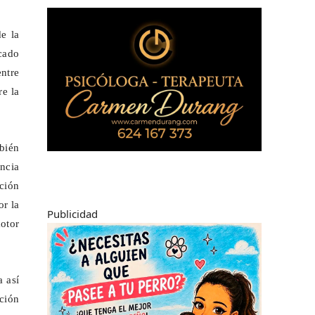
de la
cado
ntre
re la
mbién
encia
ción
or la
Publicidad
motor
a así
ción