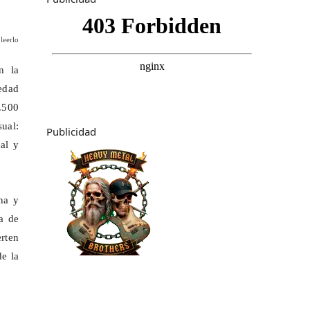
leerlo
n la
edad
.500
ual:
Publicidad
al y
na y
a de
rten
de la