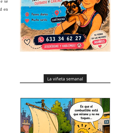
ue se
ud en
La viñeta semanal