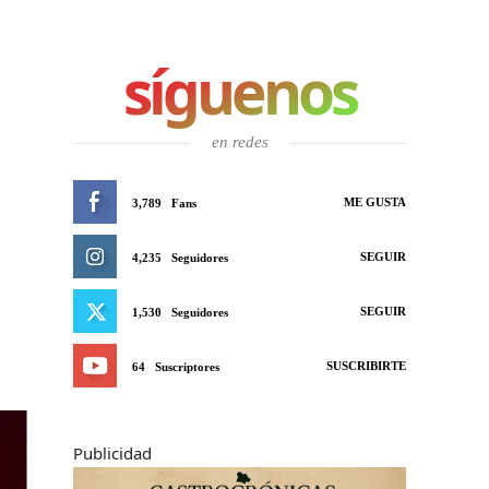
síguenos
en redes
ME GUSTA
3,789
Fans
SEGUIR
4,235
Seguidores
SEGUIR
1,530
Seguidores
SUSCRIBIRTE
64
Suscriptores
Publicidad