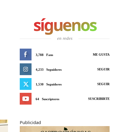
síguenos
,
en redes
ME GUSTA
3,788
Fans
SEGUIR
4,233
Seguidores
SEGUIR
1,530
Seguidores
SUSCRIBIRTE
64
Suscriptores
Publicidad