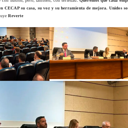
 con ilusión, pero, también, con seriedad.
Queremos que cada emp
en CECAP su casa, su voz y su herramienta de mejora. Unidos s
luye
Reverte