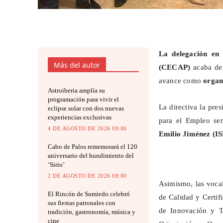
La delegación en
Más del autor
(CECAP)
acaba de
avance como
organ
Astroiberia amplía su
programación para vivir el
La directiva la pres
eclipse solar con dos nuevas
experiencias exclusivas
para el Empleo se
4 DE AGOSTO DE 2026 09:00
Emilio Jiménez
(I
Cabo de Palos rememorará el 120
aniversario del hundimiento del
‘Sirio’
2 DE AGOSTO DE 2026 08:00
Asimismo, las vocal
El Rincón de Sumiedo celebró
de Calidad y Certif
sus fiestas patronales con
de Innovación y T
tradición, gastronomía, música y
cine