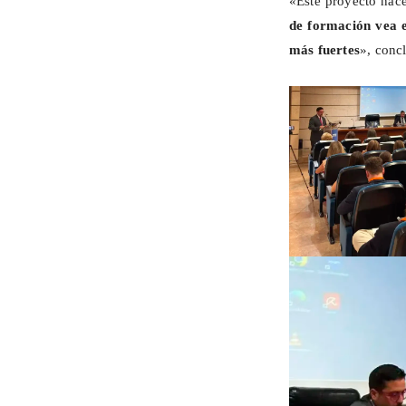
«Este proyecto nace
de formación vea 
más fuertes
», conc