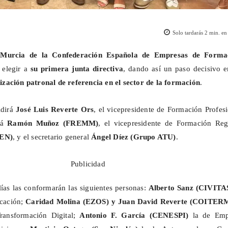
Solo tardarás
2
min. en 
 Murcia de la Confederación Española de Empresas de Forma
 elegir a
su primera junta directiva
, dando así un paso decisivo e
ización patronal de referencia en el sector de la formación
.
idirá
José Luis Reverte Ors
, el vicepresidente de Formación Profes
rá
Ramón Muñoz
(FREMM)
, el vicepresidente de Formación Reg
SEN)
, y el secretario general
Ángel Díez
(Grupo ATU)
.
Publicidad
ías las conformarán las siguientes personas:
Alberto Sanz
(CIVITA
icación;
Caridad Molina (EZOS) y Juan David Reverte (COITER
ransformación Digital;
Antonio F. García (CENESPI)
la de Emp