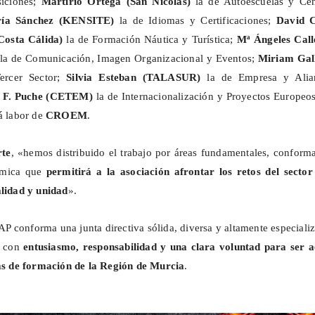
iciones;
Martirio Ortega (San Nicolás)
la de Autoescuelas y Cen
ía Sánchez (KENSITE)
la de Idiomas y Certificaciones;
David 
 Costa Cálida)
la de Formación Náutica y Turística;
Mª
Ángeles Call
)
la de Comunicación, Imagen Organizacional y Eventos;
Miriam Gal
ercer Sector;
Silvia Esteban (TALASUR)
la de Empresa y Alia
é F. Puche (CETEM)
la de Internacionalización y Proyectos Europeo
rá labor de
CROEM
.
rte
, «hemos distribuido el trabajo por áreas fundamentales, conform
námica que
permitirá a la asociación afrontar los retos del sector
alidad y unidad
».
 conforma una junta directiva sólida, diversa y altamente especiali
r con
entusiasmo, responsabilidad y una clara voluntad para ser a
cas de formación de la Región de Murcia
.