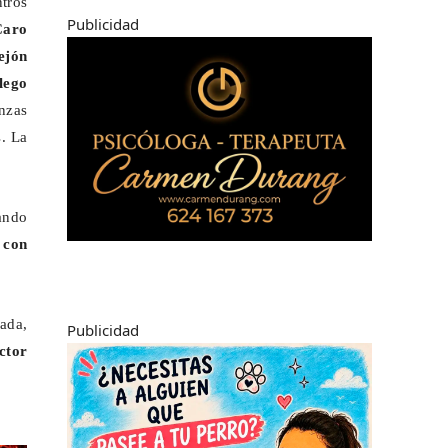
tros
Publicidad
Caro
ejón
lego
nzas
s. La
ando
 con
zada,
Publicidad
ctor