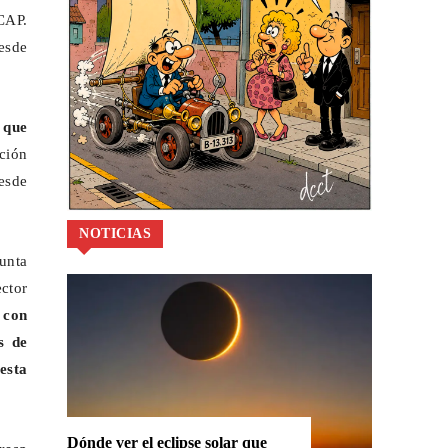
ECAP.
esde
 que
ación
desde
NOTICIAS
junta
ctor
 con
s de
esta
Dónde ver el eclipse solar que