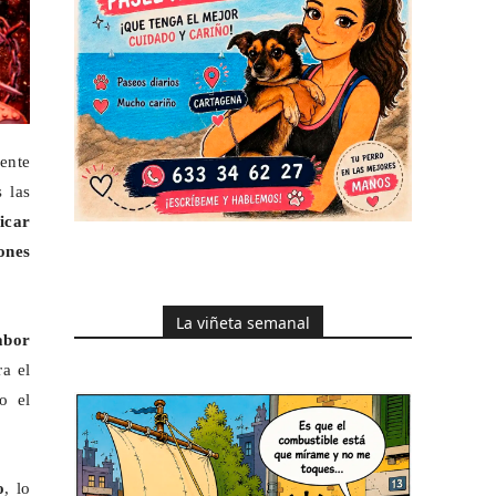
ente
 las
icar
ones
La viñeta semanal
abor
ra el
o el
o
, lo