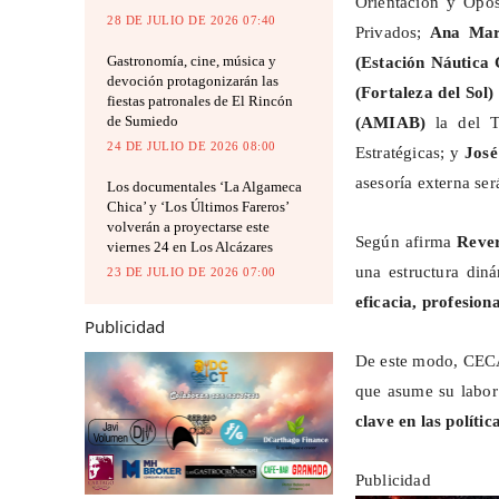
Orientación y Opos
28 DE JULIO DE 2026 07:40
Privados;
Ana Mar
Gastronomía, cine, música y
(Estación Náutica
devoción protagonizarán las
(Fortaleza del Sol
fiestas patronales de El Rincón
de Sumiedo
(AMIAB)
la del T
24 DE JULIO DE 2026 08:00
Estratégicas; y
Jos
asesoría externa se
Los documentales ‘La Algameca
Chica’ y ‘Los Últimos Fareros’
volverán a proyectarse este
Según afirma
Reve
viernes 24 en Los Alcázares
una estructura di
23 DE JULIO DE 2026 07:00
eficacia, profesion
Publicidad
De este modo, CECAP
que asume su labo
clave en las políti
Publicidad