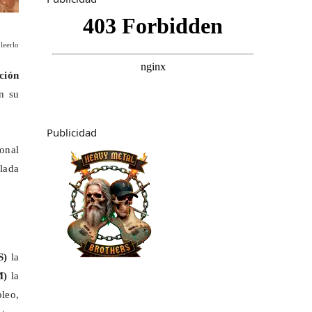
leerlo
ción
n su
Publicidad
ional
lada
S)
la
M)
la
leo,