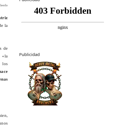
leerlo
triz
de la
es de
Publicidad
 «la
 los
hace
enas
uien,
unos