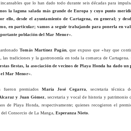
incansables que lo han dado todo durante seis décadas para impulsa
mos la laguna salada más grande de Europa y cuyo punto meridi
or ello, desde el ayuntamiento de Cartagena, en general; y desd
smo, en particular; vamos a seguir trabajando para ponerla en val
mportante población del Mar Menor
».
alardonado
Tomás Martínez Pagán
, que expuso que «hay que conti
, las tradiciones y la gastronomía en toda la comarca de Cartagena.
estas fiestas, la asociación de vecinos de Playa Honda ha dado un 
 el Mar Menor
».
n fueron premiados
María José Cegarra
, secretaria técnica d
Alcaraz y Juan Gómez
, secretaria y vocal de historia y patrimonio 
nos de Playa Honda, respectivamente; quienes recogieron el premi
e del Consorcio de La Manga,
Esperanza Nieto
.