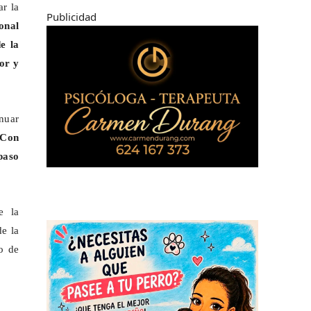
r la
Publicidad
onal
e la
or y
nuar
Con
paso
e la
de la
o de