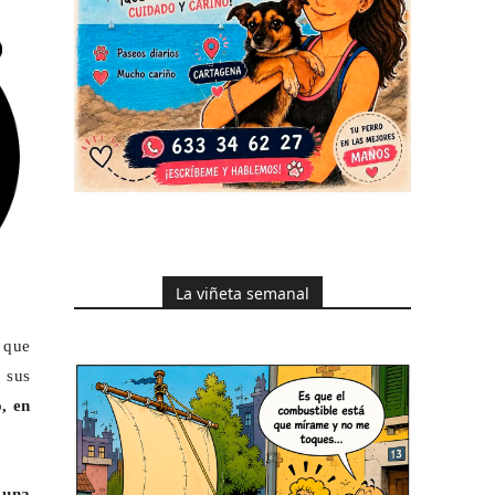
La viñeta semanal
 que
 sus
, en
Luna