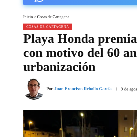
Inicio
Cosas de Cartagena
COSAS DE CARTAGENA
Playa Honda premia 
con motivo del 60 an
urbanización
Por
Juan Francisco Rebollo García
9 de ago