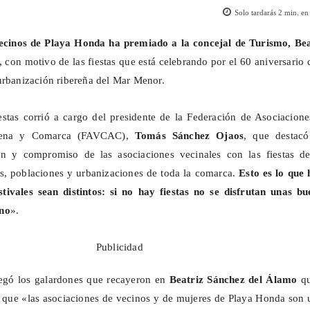
Solo tardarás
2
min. en 
ecinos de Playa Honda ha premiado a la concejal de Turismo, Bea
, con motivo de las fiestas que está celebrando por el 60 aniversario 
urbanización ribereña del Mar Menor.
estas corrió a cargo del presidente de la Federación de Asociacion
agena y Comarca (FAVCAC),
Tomás Sánchez
Ojaos
, que destacó
ón y compromiso de las asociaciones vecinales con las fiestas de
es, poblaciones y urbanizaciones de toda la comarca.
Esto es lo que 
stivales sean distintos: si no hay fiestas no se disfrutan unas bu
ano
».
Publicidad
regó los galardones que recayeron en
Beatriz Sánchez del Álamo
q
que «las asociaciones de vecinos y de mujeres de Playa Honda son 