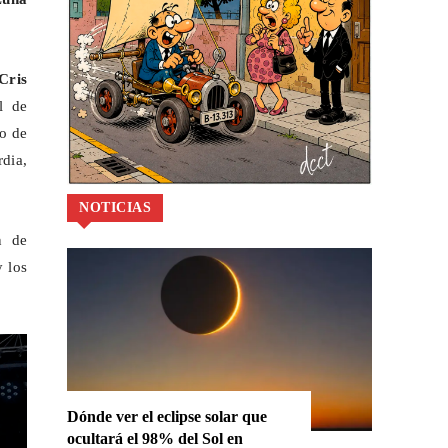
Cris
l de
to de
dia,
NOTICIAS
n de
y los
Dónde ver el eclipse solar que
ocultará el 98% del Sol en