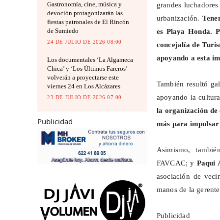
Gastronomía, cine, música y
grandes luchadores 
devoción protagonizarán las
urbanización.
Tene
fiestas patronales de El Rincón
de Sumiedo
es Playa Honda. P
24 DE JULIO DE 2026 08:00
concejalía de Turi
apoyando a esta i
Los documentales ‘La Algameca
Chica’ y ‘Los Últimos Fareros’
volverán a proyectarse este
También resultó g
viernes 24 en Los Alcázares
apoyando la cultura
23 DE JULIO DE 2026 07:00
la organización de 
Publicidad
más para impulsar
Asimismo, tambié
FAVCAC; y
Paqui 
asociación de veci
manos de la gerent
Publicidad