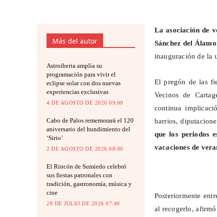
La asociación de v
Más del autor
Sánchez del Álamo
inauguración de la 
Astroiberia amplía su
programación para vivir el
El pregón de las fi
eclipse solar con dos nuevas
experiencias exclusivas
Vecinos de Cart
4 DE AGOSTO DE 2026 09:00
continua implicaci
Cabo de Palos rememorará el 120
barrios, diputacion
aniversario del hundimiento del
que los periodos e
‘Sirio’
vacaciones de ver
2 DE AGOSTO DE 2026 08:00
El Rincón de Sumiedo celebró
sus fiestas patronales con
tradición, gastronomía, música y
cine
Posteriormente ent
28 DE JULIO DE 2026 07:40
al recogerlo, afirmó