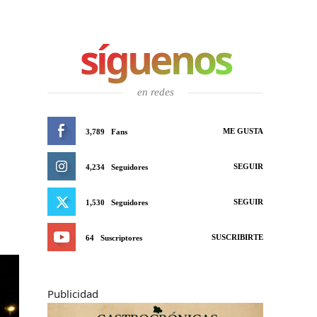
síguenos
en redes
ME GUSTA
3,789
Fans
SEGUIR
4,234
Seguidores
SEGUIR
1,530
Seguidores
SUSCRIBIRTE
64
Suscriptores
Publicidad