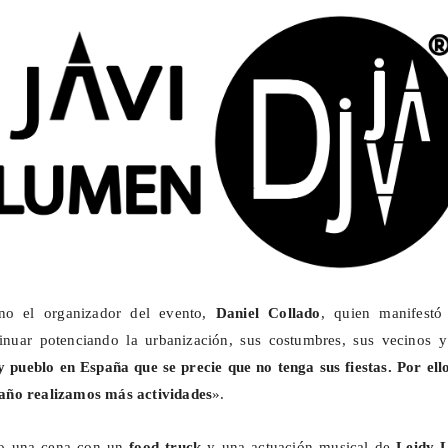
vino el organizador del evento,
Daniel Collado
, quien manifestó
nuar potenciando la urbanización, sus costumbres, sus vecinos y
 pueblo en España que se precie que no tenga sus fiestas. Por ello
año realizamos más actividades
».
bo una cena con un
food
truck
y una actuación musical de
Leidy 