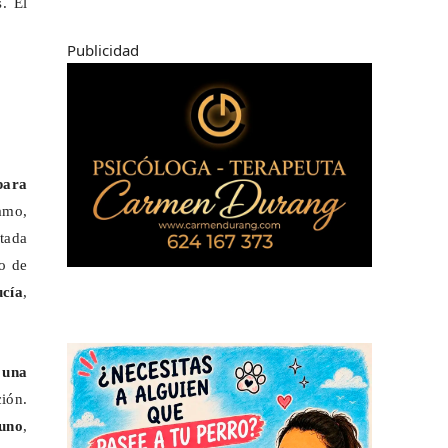
. El
Publicidad
para
amo,
tada
o de
ucía
,
 una
ción.
 uno
,