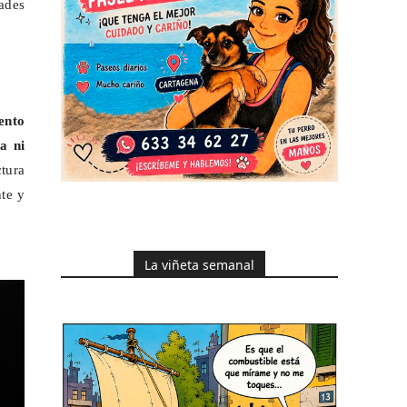
ades
ento
a ni
ctura
nte y
La viñeta semanal