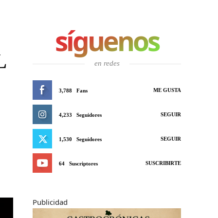
síguenos
L
en redes
ME GUSTA
3,788
Fans
SEGUIR
4,233
Seguidores
SEGUIR
1,530
Seguidores
SUSCRIBIRTE
64
Suscriptores
Publicidad