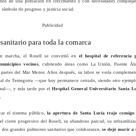
arios de una población en crecimiento y con necesidades complejas
símbolo de progreso y justicia social.
Publicidad
 sanitario para toda la comarca
n marcha, el Rosell se convirtió en
el hospital de referencia 
unicipios vecinos
, cubriendo áreas como La Unión, Fuente Ál
 partes del Mar Menor. Años después, su labor se vería complemen
val de
Tentegorra
—que hoy permanece cerrado, siendo otro ejempl
onal—, y más tarde por el
Hospital General Universitario Santa L
.
zar el sistema público,
la apertura de Santa Lucía trajo consigo
 el cierre progresivo del Rosell, su abandono parcial, su infrautiliza
 dos grandes pulmones sanitarios que colaboraran,
se dejó morir a