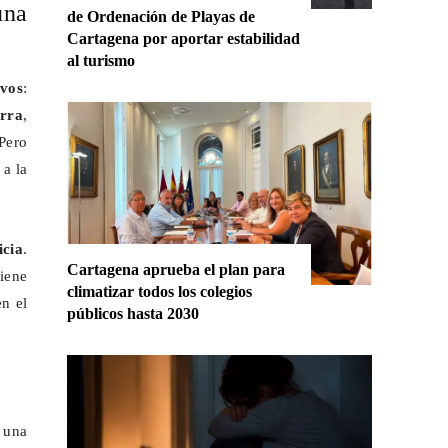
una
de Ordenación de Playas de
Cartagena por aportar estabilidad
al turismo
ivos
:
orra
,
 Pero
 a la
icia
.
Cartagena aprueba el plan para
tiene
climatizar todos los colegios
n el
públicos hasta 2030
 una