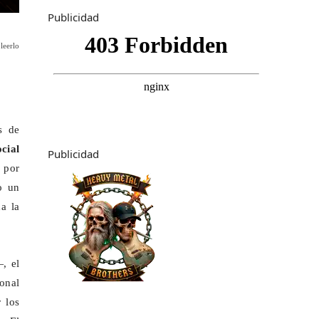
Publicidad
leerlo
s de
cial
Publicidad
 por
o un
da la
, el
onal
 los