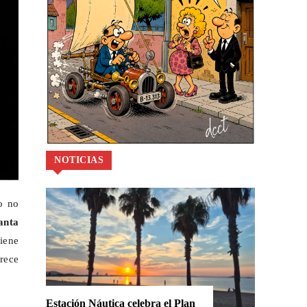
NOTICIAS
o no
anta
tiene
crece
Estación Náutica celebra el Plan