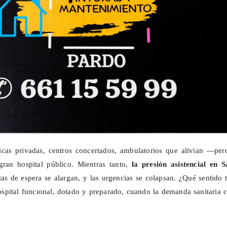
nicas privadas, centros concertados, ambulatorios que alivian —per
ran hospital público. Mientras tanto,
la presión asistencial en S
istas de espera se alargan, y las urgencias se colapsan. ¿Qué sentido 
spital funcional, dotado y preparado, cuando la demanda sanitaria 