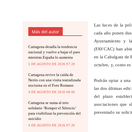
Las luces de la pr
Más del autor
cada año ponen ilusi
Ayuntamiento y l
Cartagena desafía la tendencia
(FAVCAC) han abiert
nacional y vuelve a bajar el paro
en la Cabalgata de R
mientras España lo aumenta
5 DE AGOSTO DE 2026 07:20
octubre, y, como es 
Cartagena revive la caída de
Nerón con una visita teatralizada
Podrán optar a una 
nocturna en el Foro Romano
las dos últimas edic
4 DE AGOSTO DE 2026 08:00
del plazo establec
Cartagena se suma al reto
asociaciones que 
solidario ‘Romper el Silencio’
presentado su solic
para visibilizar la prevención del
suicidio
4 DE AGOSTO DE 2026 07:20