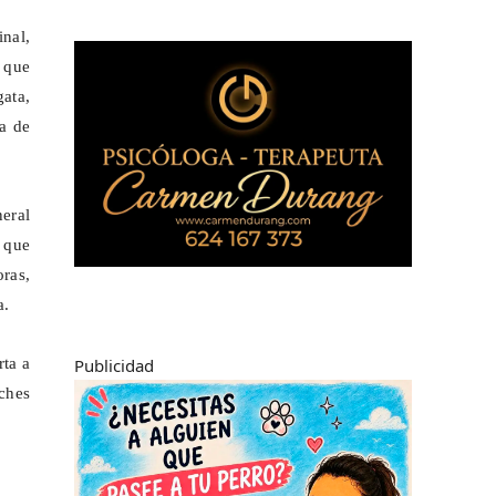
nal,
 que
ata,
na de
neral
 que
oras,
a.
Publicidad
rta a
oches