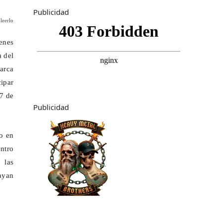
Publicidad
leerlo
enes
a del
arca
cipar
17 de
Publicidad
do en
entro
 las
ayan