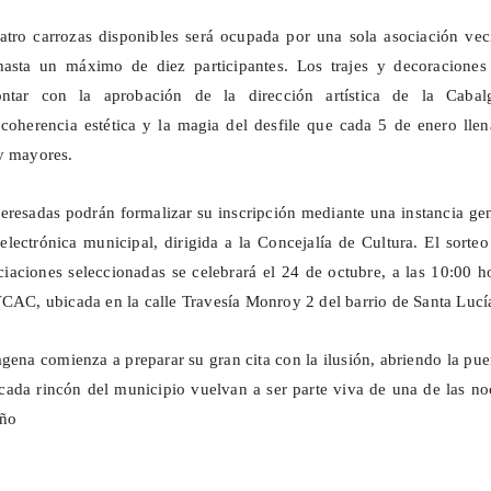
tro carrozas disponibles será ocupada por una sola asociación veci
hasta un máximo de diez participantes. Los trajes y decoraciones
ntar con la aprobación de la dirección artística de la Cabalg
 coherencia estética y la magia del desfile que cada 5 de enero lle
y mayores.
teresadas podrán formalizar su inscripción mediante una instancia ge
 electrónica municipal, dirigida a la
Concejalía
de Cultura. El sorteo
ciaciones seleccionadas se celebrará el 24 de octubre, a las 10:00 h
VCAC, ubicada en la calle Travesía Monroy 2 del barrio de Santa Lucí
gena comienza a preparar su gran cita con la ilusión, abriendo la pue
cada rincón del municipio vuelvan a ser parte viva de una de las n
año