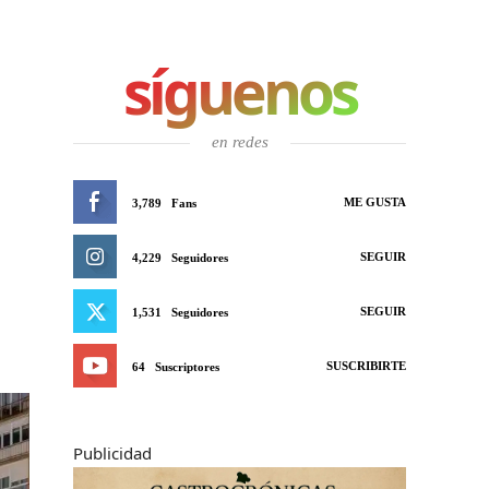
síguenos
en redes
ME GUSTA
3,789
Fans
SEGUIR
4,229
Seguidores
SEGUIR
1,531
Seguidores
SUSCRIBIRTE
64
Suscriptores
Publicidad