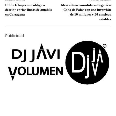
El Rock Imperium obliga a
Mercadona consolida su llegada a
desviar varias líneas de autobús
Cabo de Palos con una inversión
en Cartagena
de 10 millones y 50 empleos
estables
Publicidad