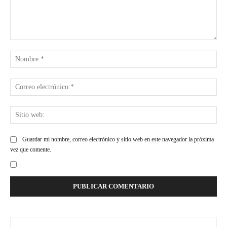
Comentario:
Nom
Cor
ele
Siti
web
Guardar mi nombre, correo electrónico y sitio web en este navegador la próxima
vez que comente.