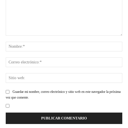
Comentario:
Nom
Cor
ele
Siti
web
Guardar mi nombre, correo electrónico y sitio web en este navegador la próxima
vez que comente.