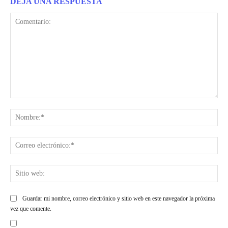
DEJA UNA RESPUESTA
Comentario:
Nom
Cor
ele
Siti
web
Guardar mi nombre, correo electrónico y sitio web en este navegador la próxima
vez que comente.