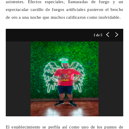
asistentes. Efectos especiales, llamaradas de fuego y un
espectacular castillo de fuegos artificiales pusieron el broche
de oro a una noche que muchos calificaron como inolvidable.
1
de 5
El establecimiento se
perfila
así como uno de los puntos de