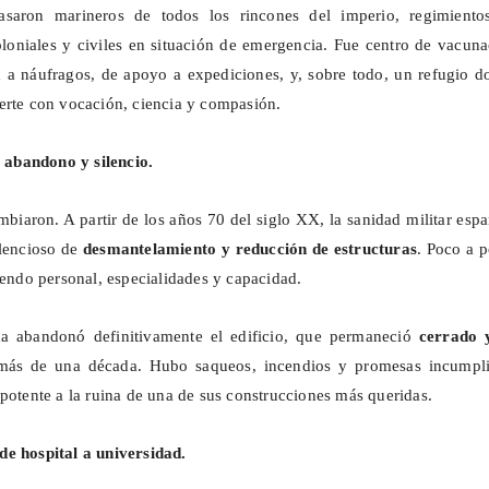
pasaron marineros de todos los rincones del imperio, regimiento
coloniales y civiles en situación de emergencia. Fue centro de vacun
 a náufragos, de apoyo a expediciones, y, sobre todo, un refugio d
erte con vocación, ciencia y compasión.
: abandono y silencio.
mbiaron. A partir de los años 70 del siglo XX, la sanidad militar esp
ilencioso de
desmantelamiento y reducción de estructuras
. Poco a 
iendo personal, especialidades y capacidad.
a abandonó definitivamente el edificio, que permaneció
cerrado 
más de una década. Hubo saqueos, incendios y promesas incumpli
mpotente a la ruina de una de sus construcciones más queridas.
de hospital a universidad.