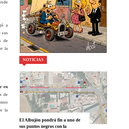
desde
gó a
n sus
s de
r la
NOTICIAS
r en
s de
ntro
e la
El Albujón pondrá fin a uno de
sus puntos negros con la