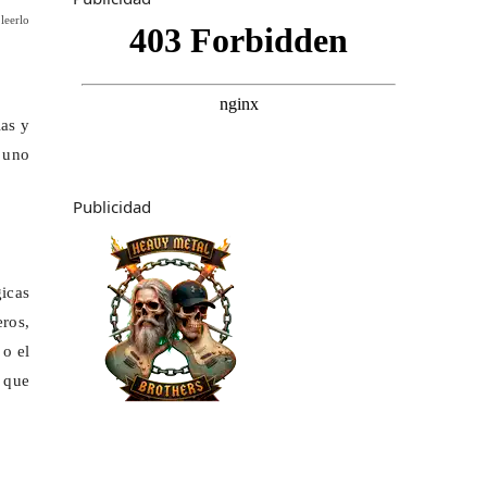
leerlo
las y
e uno
Publicidad
icas
eros,
 o el
a que