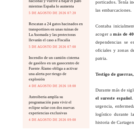
nacional y vuelve a bajar el paro
porticados. Tenía in
mientras España lo aumenta
las embarcaciones.
5 DE AGOSTO DE 2026 07:20
Rescatan a 24 gatos hacinados en
Contaba inicialme
transportines en unas ruinas de
acoger a
más de 40
La Asomada y las protectoras
llevarán el caso a Fiscalía
dependencias se en
5 DE AGOSTO DE 2026 07:00
oficiales y zonas d
Incendio de un camión cisterna
patria.
de gasóleo en un gasocentro de
Fuente Álamo obliga a activar
una alerta por riesgo de
Testigo de guerras
explosión
4 DE AGOSTO DE 2026 18:00
Durante más de sigl
Astroiberia amplía su
el sureste español
.
programación para vivir el
urgencia, enfermeda
eclipse solar con dos nuevas
experiencias exclusivas
logístico durante 
4 DE AGOSTO DE 2026 09:00
historia de Cartagen