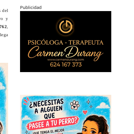
Publicidad
s del
ro y
762
,
olega