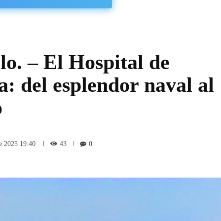
o. – El Hospital de
: del esplendor naval al
o
43
de 2025 19:40
0