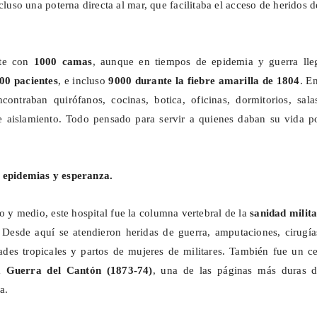
cluso una poterna directa al mar, que facilitaba el acceso de heridos 
nte con
1000 camas
, aunque en tiempos de epidemia y guerra lle
00 pacientes
, e incluso
9000 durante la fiebre amarilla de 1804
. E
contraban quirófanos, cocinas, botica, oficinas, dormitorios, sala
e aislamiento. Todo pensado para servir a quienes daban su vida po
, epidemias y esperanza.
o y medio, este hospital fue la columna vertebral de la
sanidad milita
 Desde aquí se atendieron heridas de guerra, amputaciones, cirugía
des tropicales y partos de mujeres de militares. También fue un ce
la
Guerra del Cantón (1873-74)
, una de las páginas más duras d
a.