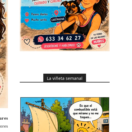
La viñeta semanal
lares
ores