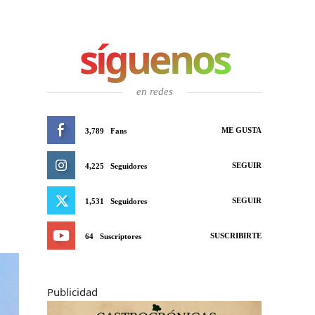
síguenos
en redes
ME GUSTA
3,789
Fans
SEGUIR
4,225
Seguidores
SEGUIR
1,531
Seguidores
SUSCRIBIRTE
64
Suscriptores
Publicidad