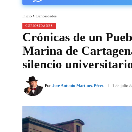
Inicio
Curiosidades
CURIOSIDADES
Crónicas de un Puebl
Marina de Cartagena
silencio universitari
Por
José Antonio Martínez Pérez
1 de julio 