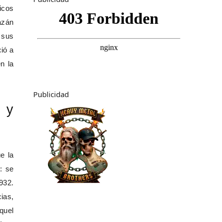
icos
azán
 sus
ció a
en la
Publicidad
 y
e la
: se
932.
ias,
quel