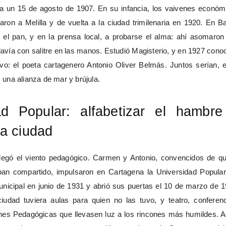
a un 15 de agosto de 1907. En su infancia, los vaivenes económ
evaron a Melilla y de vuelta a la ciudad
trimilenaria
en 1920. En B
el pan, y en la prensa local, a probarse el alma: ahí asomaron
davía con salitre en las manos. Estudió Magisterio, y en 1927 cono
vo: el poeta cartagenero Antonio Oliver
Belmás
. Juntos serían, 
, una alianza de mar y brújula.
ad Popular: alfabetizar el hambre
la ciudad
llegó el viento pedagógico. Carmen y Antonio, convencidos de qu
 pan compartido, impulsaron en Cartagena la Universidad Popular
nicipal en junio de 1931 y abrió sus puertas el 10 de marzo de 1
iudad tuviera aulas para quien no las tuvo, y teatro, conferenc
ones Pedagógicas que llevasen luz a los rincones más humildes. A