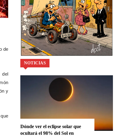
do de
NOTICIAS
 del
amón
lón y
a que
Dónde ver el eclipse solar que
ocultará el 98% del Sol en