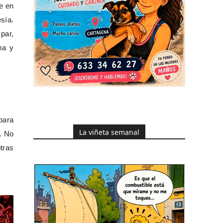
e en
sía.
par,
ma y
para
La viñeta semanal
n. No
tras