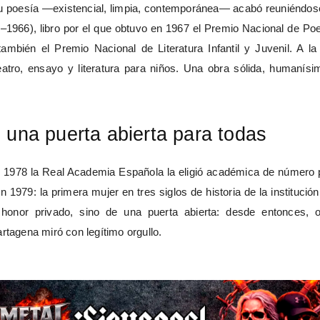
Su poesía —existencial, limpia, contemporánea— acabó reuniéndos
–1966), libro por el que obtuvo en 1967 el Premio Nacional de Poe
también el Premio Nacional de Literatura Infantil y Juvenil. A la 
 teatro, ensayo y literatura para niños. Una obra sólida, humanísi
K: una puerta abierta para todas
e 1978 la Real Academia Española la eligió académica de número 
en 1979: la primera mujer en tres siglos de historia de la institució
honor privado, sino de una puerta abierta: desde entonces, o
rtagena miró con legítimo orgullo.