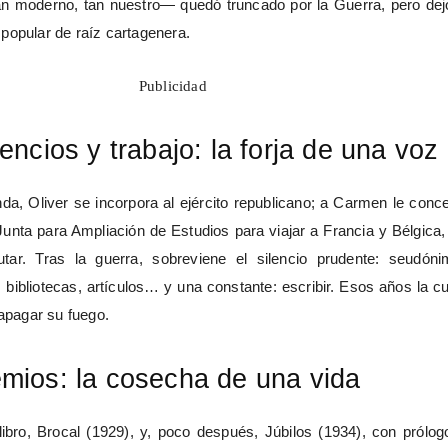
an moderno, tan nuestro— quedó truncado por la Guerra, pero dej
popular de raíz cartagenera.
Publicidad
lencios y trabajo: la forja de una voz
nda, Oliver se incorpora al ejército republicano; a Carmen le conc
Junta para Ampliación de Estudios para viajar a Francia y Bélgica,
rutar. Tras la guerra, sobreviene el silencio prudente: seudóni
s, bibliotecas, artículos… y una constante: escribir. Esos años la c
 apagar su fuego.
mios: la cosecha de una vida
libro, Brocal (1929), y, poco después, Júbilos (1934), con prólog