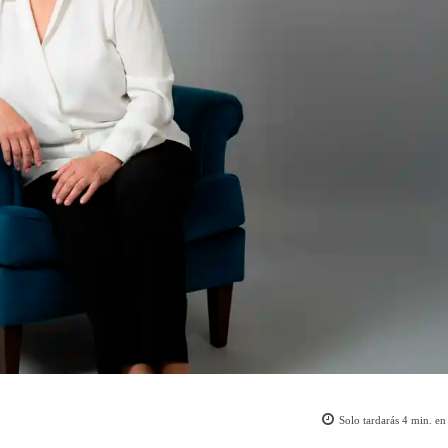
Solo tardarás
4
min. en 