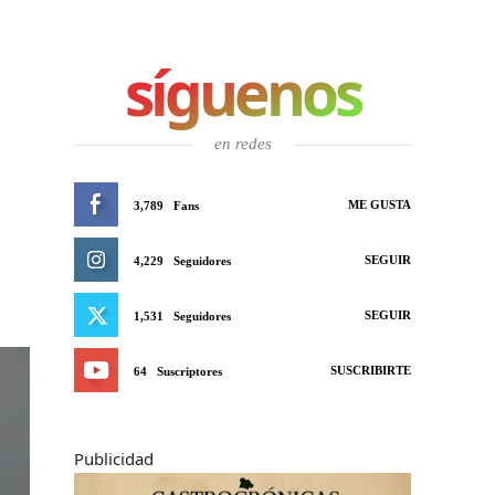
síguenos
en redes
ME GUSTA
3,789
Fans
SEGUIR
4,229
Seguidores
SEGUIR
1,531
Seguidores
SUSCRIBIRTE
64
Suscriptores
Publicidad