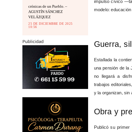
impulso cívico —t
crónicas de un Pueblo. –
modelo: educación 
AGUSTÍN SÁNCHEZ
VELÁZQUEZ
25 DE DICIEMBRE DE 2025
10:56
Publicidad
Guerra, si
Estallada la contie
una pensión de la 
no llegará a disf
trabajos editoriale
y la organizan, sin
Obra y pre
Publicó su primer 