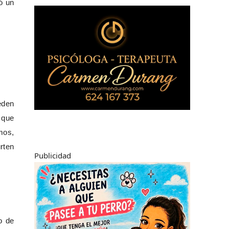
ó un
eden
 que
mos,
urten
Publicidad
o de