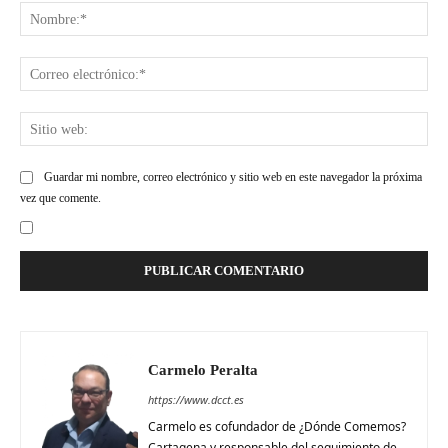
Nom
Cor
ele
Siti
web
Guardar mi nombre, correo electrónico y sitio web en este navegador la próxima
vez que comente.
Carmelo Peralta
https://www.dcct.es
Carmelo es cofundador de ¿Dónde Comemos?
Cartagena y responsable del seguimiento de