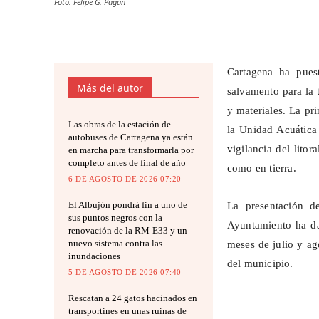
Foto: Felipe G. Pagán
Cartagena ha pues
Más del autor
salvamento para la
y materiales. La pr
Las obras de la estación de
la Unidad Acuática
autobuses de Cartagena ya están
vigilancia del litor
en marcha para transformarla por
completo antes de final de año
como en tierra.
6 DE AGOSTO DE 2026 07:20
El Albujón pondrá fin a uno de
La presentación d
sus puntos negros con la
Ayuntamiento ha da
renovación de la RM-E33 y un
nuevo sistema contra las
meses de julio y ag
inundaciones
del municipio.
5 DE AGOSTO DE 2026 07:40
Rescatan a 24 gatos hacinados en
transportines en unas ruinas de