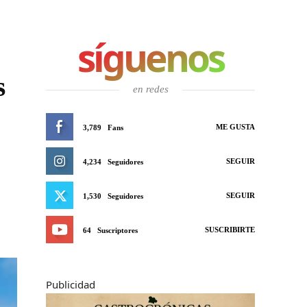
síguenos
s
en redes
ME GUSTA
3,789
Fans
SEGUIR
4,234
Seguidores
SEGUIR
1,530
Seguidores
SUSCRIBIRTE
64
Suscriptores
Publicidad