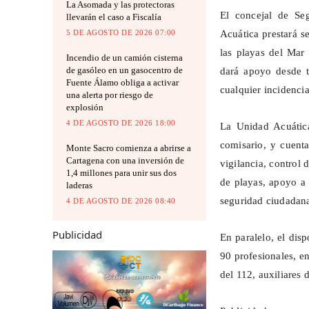
La Asomada y las protectoras
El concejal de Se
llevarán el caso a Fiscalía
5 DE AGOSTO DE 2026 07:00
Acuática prestará se
las playas del Mar
Incendio de un camión cisterna
de gasóleo en un gasocentro de
dará apoyo desde t
Fuente Álamo obliga a activar
cualquier incidencia
una alerta por riesgo de
explosión
4 DE AGOSTO DE 2026 18:00
La Unidad Acuática
comisario, y cuent
Monte Sacro comienza a abrirse a
Cartagena con una inversión de
vigilancia, control
1,4 millones para unir sus dos
de playas, apoyo a 
laderas
seguridad ciudadan
4 DE AGOSTO DE 2026 08:40
Publicidad
En paralelo, el dis
90 profesionales, en
del 112, auxiliares 