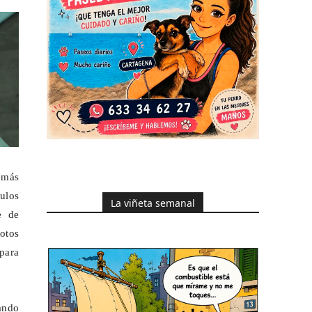
demás
culos
La viñeta semanal
e de
otos
para
ando