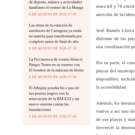
de deporte, música y actividades
entre 60 y 70 efect
familiares el verano de La Manga
atención de incidenc
6 DE AGOSTO DE 2026 07:40
Las obras de la estación de
José Ramón Llorca h
autobuses de Cartagena ya están
en marcha para transformarla por
disfrutar de las p
completo antes de final de año
una coordinación pe
6 DE AGOSTO DE 2026 07:20
La Ficcmoteca de verano llena el
Por su parte, el con
Parque Torres en su estreno con
El hombre de la máscara de hierro
playas del municipi
6 DE AGOSTO DE 2026 07:00
disponibles, inclui
la accesibilidad.
El Albujón pondrá fin a uno de
sus puntos negros con la
renovación de la RM-E33 y un
Además, ha destaca
nuevo sistema contra las
inundaciones
vuelve a ser uno de
5 DE AGOSTO DE 2026 07:40
de sus playas y man
favorecer la desesta