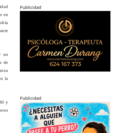
idad
Publicidad
to en
ohía
ante
y un
s de
nanza
on la
Publicidad
 80 y
dores