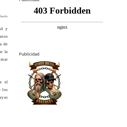
leerlo
ad y
anos
ja de
r la
Publicidad
l mar
e el
 los
layas