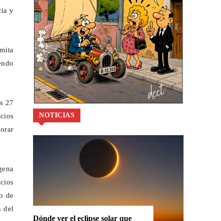
cia y
mita
endo
as 27
NOTICIAS
icios
jorar
gena
icios
vo de
n del
Dónde ver el eclipse solar que