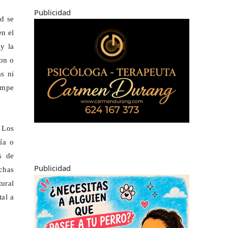
Publicidad
d se
en el
y la
con o
as ni
rompe
 Los
ía o
s de
Publicidad
chas
tural
al a