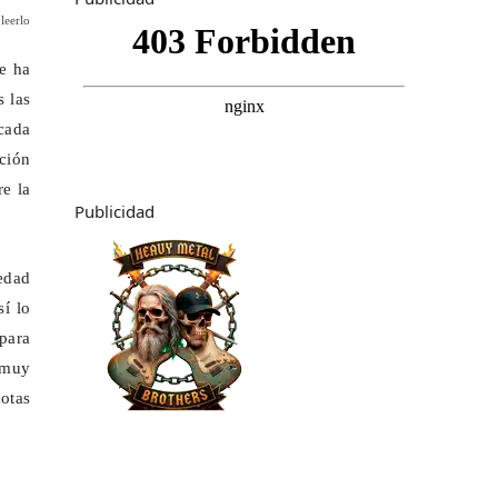
leerlo
e ha
s las
cada
ción
e la
Publicidad
vedad
sí lo
 para
 muy
otas