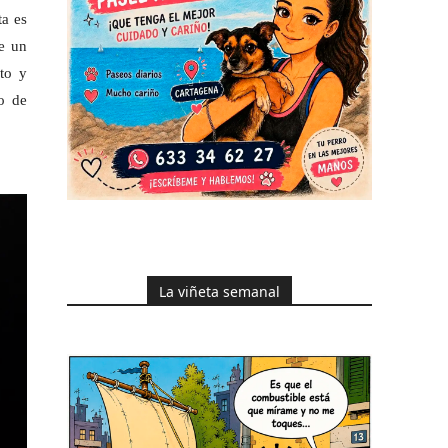
a es
e un
to y
o de
La viñeta semanal