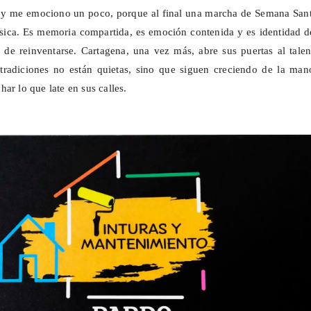
o y me emociono un poco, porque al final una marcha de Semana Sant
ca. Es memoria compartida, es emoción contenida y es identidad d
de reinventarse. Cartagena, una vez más, abre sus puertas al talen
tradiciones no están quietas, sino que siguen creciendo de la man
ar lo que late en sus calles.