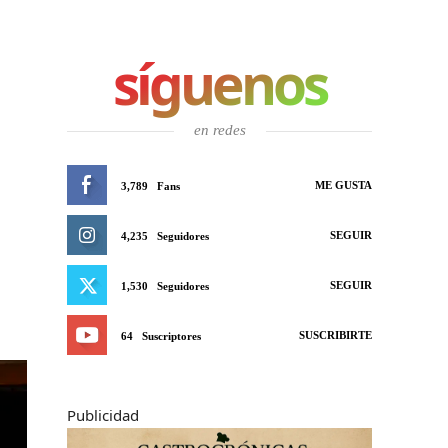
síguenos
en redes
ME GUSTA
3,789
Fans
SEGUIR
4,235
Seguidores
SEGUIR
1,530
Seguidores
SUSCRIBIRTE
64
Suscriptores
Publicidad